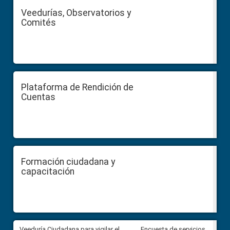
Veedurías, Observatorios y
Comités
Plataforma de Rendición de
Cuentas
Formación ciudadana y
capacitación
Veeduría Ciudadana para vigilar el
Veeduría Ciudadana para vigila
Encuesta de servicios