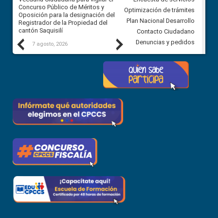
Concurso Público de Méritos y
construcción del asfaltado de
Optimización de trámites
Oposición para la designación del
diferentes barrios del sector 
Plan Nacional Desarrollo
Registrador de la Propiedad del
Ballenita del cantón Santa Ele
cantón Saquisilí
Contacto Ciudadano
Previous
Next
Denuncias y pedidos
7 agosto, 2026
7 agosto, 2026