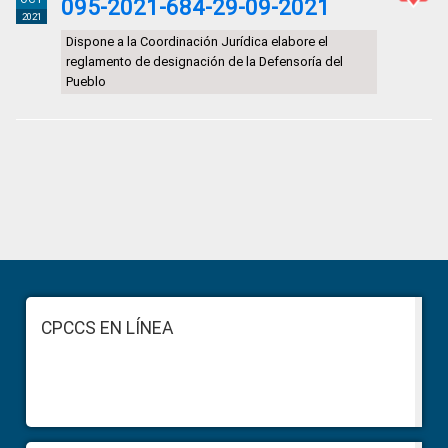
095-2021-684-29-09-2021
2021
Dispone a la Coordinación Jurídica elabore el
reglamento de designación de la Defensoría del
Pueblo
Primary
Sidebar
Footer
CPCCS EN LÍNEA