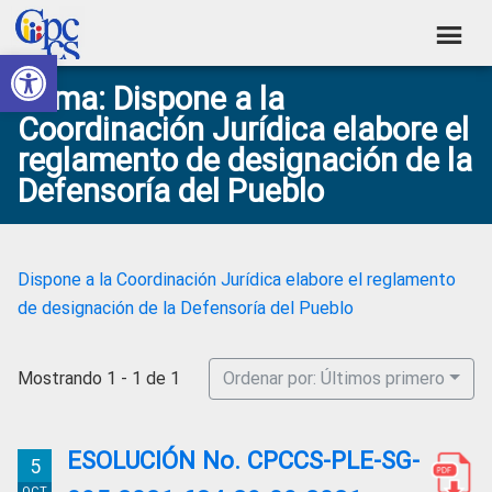
Skip
Skip
Skip
Skip
to
to
to
to
Abrir barra de herramientas
Consejo
primary
main
primary
footer
Construyendo
Tema: Dispone a la
navigation
content
sidebar
de
Poder
Coordinación Jurídica elabore el
Ciudadano
Participación
reglamento de designación de la
Ciudadana
Defensoría del Pueblo
y
Control
Social
Dispone a la Coordinación Jurídica elabore el reglamento
de designación de la Defensoría del Pueblo
Mostrando 1 - 1 de 1
Ordenar por: Últimos primero
ESOLUCIÓN No. CPCCS-PLE-SG-
5
OCT