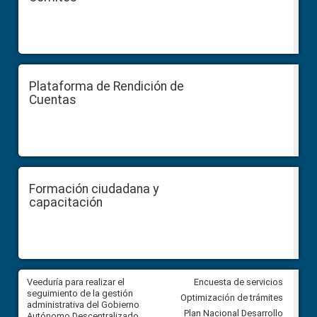
Plataforma de Rendición de
Cuentas
Formación ciudadana y
capacitación
Veeduría para realizar el
Veeduría para vigilar los acue
Encuesta de servicios
ra
seguimiento de la gestión
derivados de la Audiencia Púb
Optimización de trámites
ara
administrativa del Gobierno
entre el GAD de Ibarra y la
Plan Nacional Desarrollo
Autónomo Descentralizado
comunidad Urbina, parroquia l