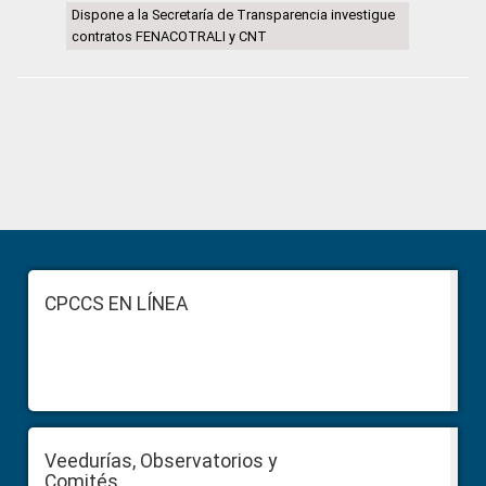
Dispone a la Secretaría de Transparencia investigue
contratos FENACOTRALI y CNT
Primary
Sidebar
Footer
CPCCS EN LÍNEA
Veedurías, Observatorios y
Comités