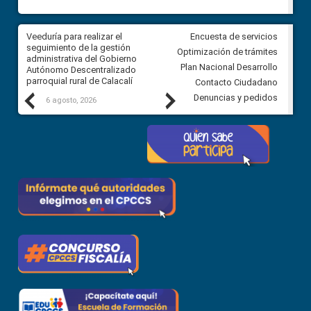
Veeduría para realizar el
Veeduría para vigilar los acue
Encuesta de servicios
ra
seguimiento de la gestión
derivados de la Audiencia Púb
Optimización de trámites
ara
administrativa del Gobierno
entre el GAD de Ibarra y la
Plan Nacional Desarrollo
Autónomo Descentralizado
comunidad Urbina, parroquia l
parroquial rural de Calacalí
Carolina
Contacto Ciudadano
Previous
Next
Denuncias y pedidos
6 agosto, 2026
5 agosto, 2026