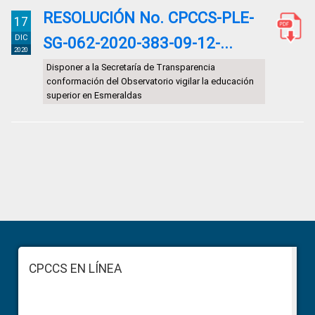
RESOLUCIÓN No. CPCCS-PLE-
17
DIC
SG-062-2020-383-09-12-...
2020
Disponer a la Secretaría de Transparencia
conformación del Observatorio vigilar la educación
superior en Esmeraldas
Primary
Sidebar
Footer
CPCCS EN LÍNEA