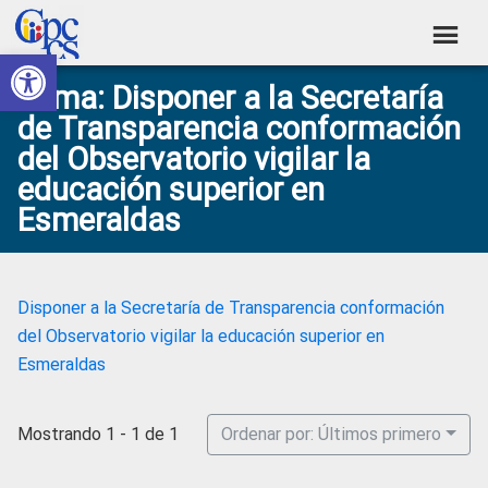
Skip
Skip
Skip
Skip
to
to
to
to
Abrir barra de herramientas
Consejo
primary
main
primary
footer
Construyendo
Tema: Disponer a la Secretaría
navigation
content
sidebar
de
Poder
de Transparencia conformación
Ciudadano
Participación
del Observatorio vigilar la
Ciudadana
educación superior en
y
Esmeraldas
Control
Social
Disponer a la Secretaría de Transparencia conformación
del Observatorio vigilar la educación superior en
Esmeraldas
Mostrando 1 - 1 de 1
Ordenar por: Últimos primero