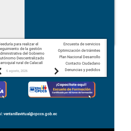
eeduría para realizar el
Encuesta de servicios
Veeduría para vigilar los acuerdos,
eguimiento de la gestión
derivados de la Audiencia Pública
Optimización de trámites
dministrativa del Gobierno
entre el GAD de Ibarra y la
Plan Nacional Desarrollo
utónomo Descentralizado
comunidad Urbina, parroquia la
arroquial rural de Calacalí
Carolina
Contacto Ciudadano
Previous
Next
Denuncias y pedidos
6 agosto, 2026
5 agosto, 2026
l
:
ventanillavirtual@cpccs.gob.ec