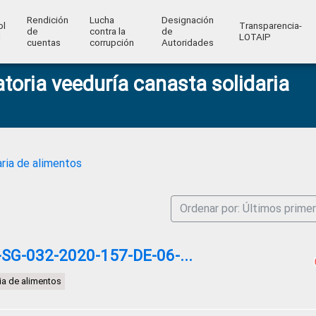
Rendición
Lucha
Designación
ol
Transparencia-
de
contra la
de
l
LOTAIP
cuentas
corrupción
Autoridades
toria veeduría canasta solidaria
aria de alimentos
Ordenar por: Últimos prime
G-032-2020-157-DE-06-...
ia de alimentos