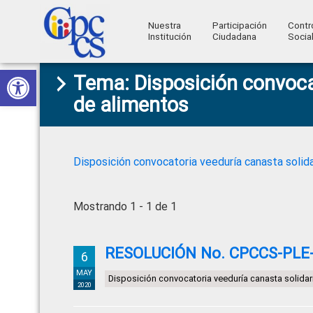
Nuestra
Participación
Contr
Institución
Ciudadana
Socia
Consejo
Abrir barra de herramientas
Skip
Skip
Skip
Skip
Construyendo
Tema: Disposición convoca
to
to
to
to
de
Poder
de alimentos
primary
main
primary
footer
Ciudadano
Participación
navigation
content
sidebar
Ciudadana
y
Disposición convocatoria veeduría canasta solid
Control
Social
Mostrando 1 - 1 de 1
RESOLUCIÓN No. CPCCS-PLE-S
6
MAY
Disposición convocatoria veeduría canasta solidar
2020