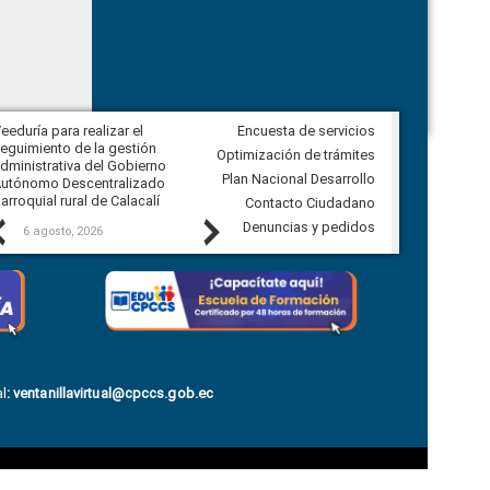
eeduría para realizar el
Encuesta de servicios
Veeduría para vigilar los acuerdos,
eguimiento de la gestión
derivados de la Audiencia Pública
Optimización de trámites
dministrativa del Gobierno
entre el GAD de Ibarra y la
Plan Nacional Desarrollo
utónomo Descentralizado
comunidad Urbina, parroquia la
arroquial rural de Calacalí
Carolina
Contacto Ciudadano
Previous
Next
Denuncias y pedidos
6 agosto, 2026
5 agosto, 2026
l
:
ventanillavirtual@cpccs.gob.ec