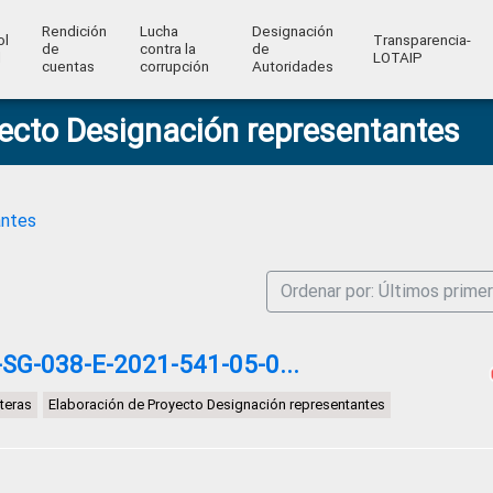
Rendición
Lucha
Designación
ol
Transparencia-
de
contra la
de
l
LOTAIP
cuentas
corrupción
Autoridades
ecto Designación representantes
antes
Ordenar por: Últimos prime
G-038-E-2021-541-05-0...
nteras
Elaboración de Proyecto Designación representantes