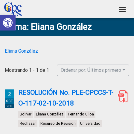
Skip
Skip
Skip
Skip
to
to
to
to
Abrir barra de herramientas
Consejo
primary
main
primary
footer
Construyendo
Tema: Eliana González
navigation
content
sidebar
de
Poder
Ciudadano
Participación
Ciudadana
Eliana González
y
Control
Mostrando 1 - 1 de 1
Ordenar por: Últimos primero
Social
RESOLUCIÓN No. PLE-CPCCS-T-
2
OCT
O-117-02-10-2018
2018
Bolívar
Eliana González
Fernando Ulloa
Rechazar
Recurso de Revisión
Universidad