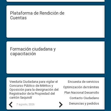
Plataforma de Rendición de
Cuentas
Formación ciudadana y
capacitación
Veeduría Ciudadana para vigilar el
Veeduría Ciudadana para vigila
Encuesta de servicios
Concurso Público de Méritos y
construcción del asfaltado de
Optimización de trámites
Oposición para la designación del
diferentes barrios del sector 
Plan Nacional Desarrollo
Registrador de la Propiedad del
Ballenita del cantón Santa Ele
cantón Saquisilí
Contacto Ciudadano
Previous
Next
Denuncias y pedidos
7 agosto, 2026
7 agosto, 2026