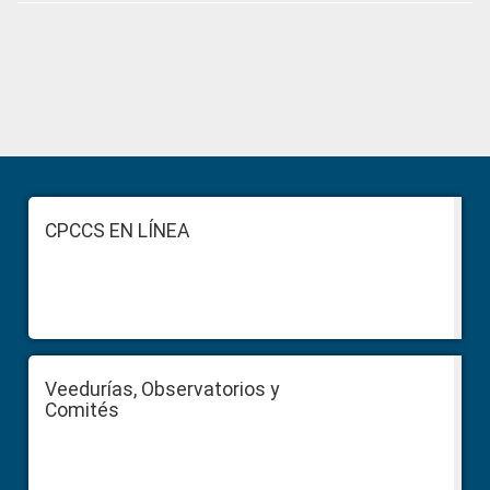
Primary
Sidebar
Footer
CPCCS EN LÍNEA
Veedurías, Observatorios y
Comités