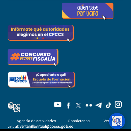
Agenda de actividades
Contáctanos
Ventanilla
virtual
:
ventanillavirtual@cpccs.gob.ec