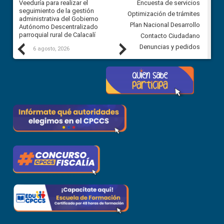
Veeduría para realizar el
Veeduría para vigilar los acue
Encuesta de servicios
ra
seguimiento de la gestión
derivados de la Audiencia Púb
Optimización de trámites
ara
administrativa del Gobierno
entre el GAD de Ibarra y la
Plan Nacional Desarrollo
Autónomo Descentralizado
comunidad Urbina, parroquia l
parroquial rural de Calacalí
Carolina
Contacto Ciudadano
Previous
Next
Denuncias y pedidos
6 agosto, 2026
5 agosto, 2026