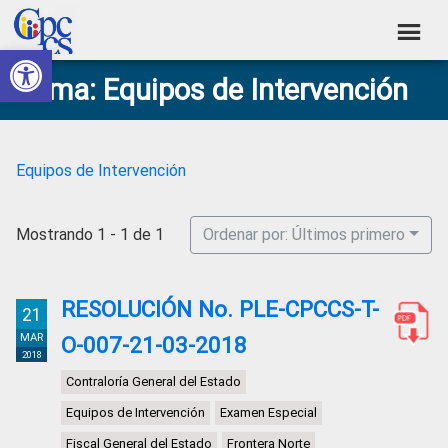
Skip
Skip
Skip
Skip
to
to
to
to
Abrir barra de herramientas
Consejo
primary
main
primary
footer
Construyendo
Tema: Equipos de Intervención
navigation
content
sidebar
de
Poder
Ciudadano
Participación
Ciudadana
Equipos de Intervención
y
Control
Mostrando 1 - 1 de 1
Ordenar por: Últimos primero
Social
RESOLUCIÓN No. PLE-CPCCS-T-
21
MAR
O-007-21-03-2018
2018
Contraloría General del Estado
Equipos de Intervención
Examen Especial
Fiscal General del Estado
Frontera Norte