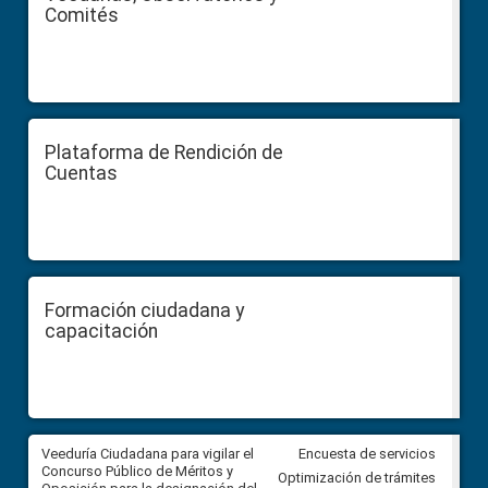
Comités
Plataforma de Rendición de
Cuentas
Formación ciudadana y
capacitación
Veeduría Ciudadana para vigilar el
Veeduría Ciudadana para vigila
Encuesta de servicios
Concurso Público de Méritos y
construcción del asfaltado de
Optimización de trámites