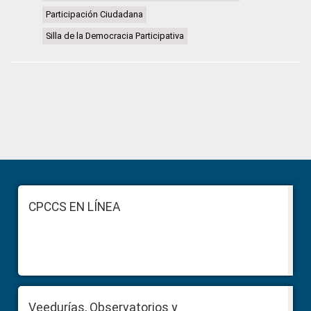
Participación Ciudadana
Silla de la Democracia Participativa
Primary
Sidebar
Footer
CPCCS EN LÍNEA
Veedurías, Observatorios y