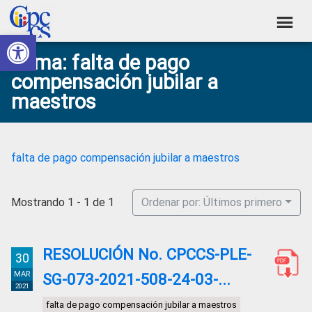
Skip
Skip
Skip
Skip
to
to
to
to
Abrir barra de herramientas
Consejo
primary
main
primary
footer
Construyendo
Tema: falta de pago
navigation
content
sidebar
de
Poder
compensación jubilar a
Ciudadano
Participación
maestros
Ciudadana
y
Control
falta de pago compensación jubilar a maestros
Social
Mostrando 1 - 1 de 1
Ordenar por: Últimos primero
RESOLUCIÓN No. CPCCS-PLE-
30
MAR
SG-073-2021-508-24-03-...
2021
falta de pago compensación jubilar a maestros