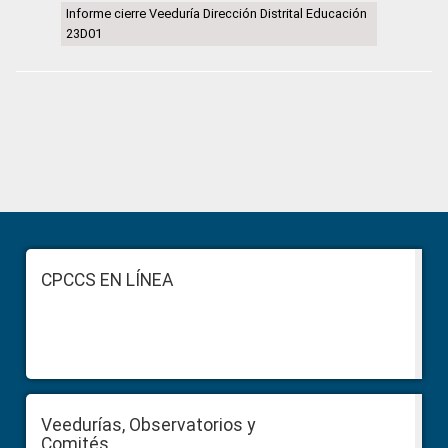
Informe cierre Veeduría Dirección Distrital Educación
23D01
Primary
Sidebar
Footer
CPCCS EN LÍNEA
Veedurías, Observatorios y
Comités