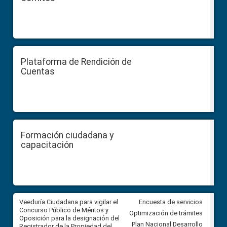
Plataforma de Rendición de
Cuentas
Formación ciudadana y
capacitación
Veeduría Ciudadana para vigilar el
Veeduría Ciudadana para vigila
Encuesta de servicios
Concurso Público de Méritos y
construcción del asfaltado de
Optimización de trámites
Oposición para la designación del
diferentes barrios del sector 
Plan Nacional Desarrollo
Registrador de la Propiedad del
Ballenita del cantón Santa Ele