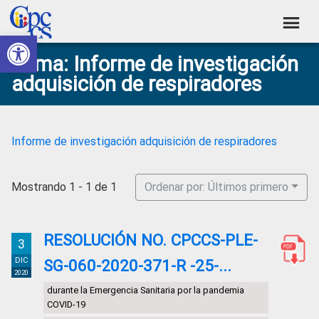
Skip
Skip
Skip
Skip
to
to
to
to
Abrir barra de herramientas
Consejo
primary
main
primary
footer
Construyendo
Tema: Informe de investigación
navigation
content
sidebar
de
Poder
adquisición de respiradores
Ciudadano
Participación
Ciudadana
y
Informe de investigación adquisición de respiradores
Control
Social
Mostrando 1 - 1 de 1
Ordenar por: Últimos primero
RESOLUCIÓN NO. CPCCS-PLE-
3
DIC
SG-060-2020-371-R -25-...
2020
durante la Emergencia Sanitaria por la pandemia
COVID-19