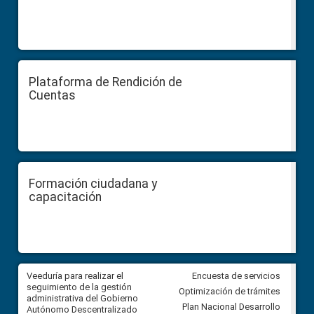
Plataforma de Rendición de
Cuentas
Formación ciudadana y
capacitación
Veeduría para realizar el
Veeduría para vigilar los acue
Encuesta de servicios
ra
seguimiento de la gestión
derivados de la Audiencia Púb
Optimización de trámites
ara
administrativa del Gobierno
entre el GAD de Ibarra y la
Plan Nacional Desarrollo
Autónomo Descentralizado
comunidad Urbina, parroquia l