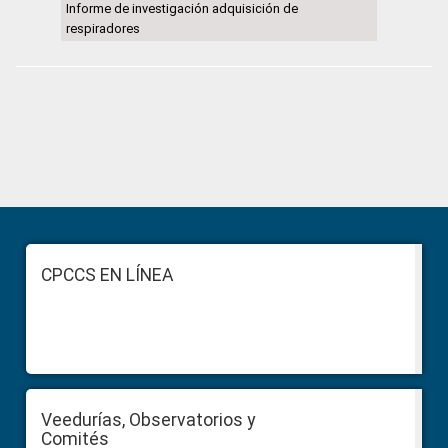
Informe de investigación adquisición de
respiradores
Primary
Sidebar
Footer
CPCCS EN LÍNEA
Veedurías, Observatorios y
Comités