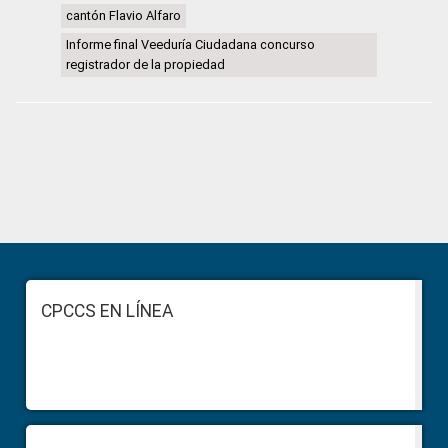
cantón Flavio Alfaro
Informe final Veeduría Ciudadana concurso
registrador de la propiedad
Primary
Sidebar
Footer
CPCCS EN LÍNEA