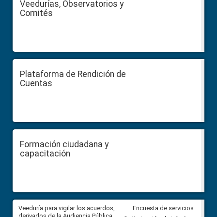
Veedurías, Observatorios y
Comités
Plataforma de Rendición de
Cuentas
Formación ciudadana y
capacitación
Veeduría para vigilar los acuerdos,
CPCCS convoca a Veeduría
Encuesta de servicios
 a
derivados de la Audiencia Pública
Ciudadana para vigilar el conc