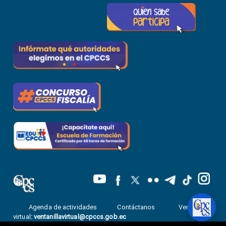
Agenda de actividades
Contáctanos
Ventanilla
virtual
:
ventanillavirtual@cpccs.gob.ec