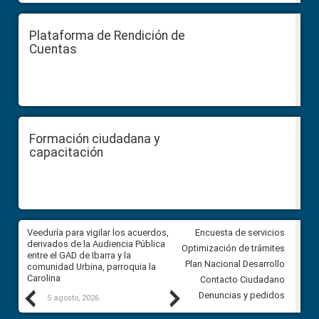
Plataforma de Rendición de
Cuentas
Formación ciudadana y
capacitación
Veeduría para vigilar los acuerdos,
CPCCS convoca a Veeduría
Encuesta de servicios
derivados de la Audiencia Pública
Ciudadana para vigilar el conc
Optimización de trámites
entre el GAD de Ibarra y la
en la Universidad de Cuenca
Plan Nacional Desarrollo
comunidad Urbina, parroquia la
Carolina
Contacto Ciudadano
Previous
Next
Denuncias y pedidos
5 agosto, 2026
5 agosto, 2026