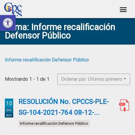
Skip
Skip
Skip
Skip
to
to
to
to
Abrir barra de herramientas
Consejo
primary
main
primary
footer
Construyendo
Tema: Informe recalificación
navigation
content
sidebar
de
Poder
Defensor Público
Ciudadano
Participación
Ciudadana
y
Informe recalificación Defensor Público
Control
Social
Mostrando 1 - 1 de 1
Ordenar por: Últimos primero
RESOLUCIÓN No. CPCCS-PLE-
10
DIC
SG-104-2021-764 08-12-...
2021
Informe recalificación Defensor Público