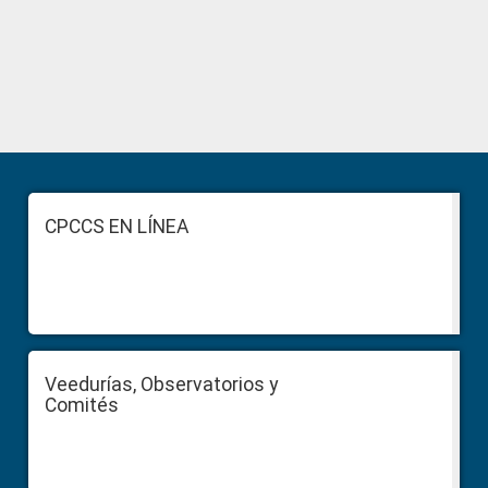
Primary
Sidebar
Footer
CPCCS EN LÍNEA
Veedurías, Observatorios y
Comités