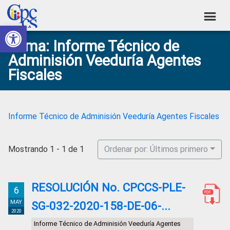
Skip
Skip
Skip
Skip
to
to
to
to
Abrir barra de herramientas
Consejo
primary
main
primary
footer
Construyendo
Tema: Informe Técnico de
navigation
content
sidebar
de
Poder
Adminisión Veeduría Agentes
Ciudadano
Participación
Fiscales
Ciudadana
y
Control
Informe Técnico de Adminisión Veeduría Agentes Fiscales
Social
Mostrando 1 - 1 de 1
Ordenar por: Últimos primero
RESOLUCIÓN No. CPCCS-PLE-
6
MAY
SG-032-2020-158-DE-06-...
2020
Informe Técnico de Adminisión Veeduría Agentes