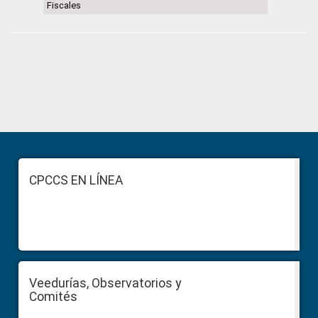
Fiscales
Primary
Sidebar
Footer
CPCCS EN LÍNEA
Veedurías, Observatorios y
Comités