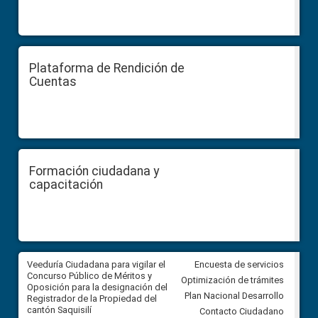
Plataforma de Rendición de
Cuentas
Formación ciudadana y
capacitación
Veeduría Ciudadana para vigilar el
Veeduría Ciudadana para vigila
Encuesta de servicios
Concurso Público de Méritos y
construcción del asfaltado de
Optimización de trámites
Oposición para la designación del
diferentes barrios del sector 
Plan Nacional Desarrollo
Registrador de la Propiedad del
Ballenita del cantón Santa Ele
cantón Saquisilí
Contacto Ciudadano