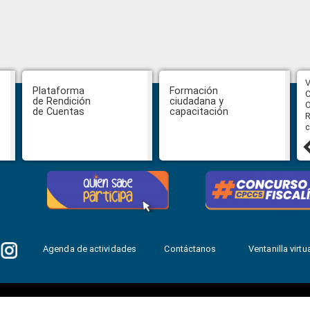
CPCCS aprueba convocatoria a
V
Plataforma
Formación
Veeduría para designación de la
C
de Rendición
ciudadana y
autoridad de la SOT
O
de Cuentas
capacitación
R
c
31 julio, 2026
Agenda de actividades
Contáctanos
Ventanilla virtua