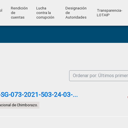
Rendición
Lucha
Designación
ol
Transparencia-
de
contra la
de
l
LOTAIP
cuentas
corrupción
Autoridades
Ordenar por: Últimos prime
G-073-2021-503-24-03-...
acional de Chimborazo.