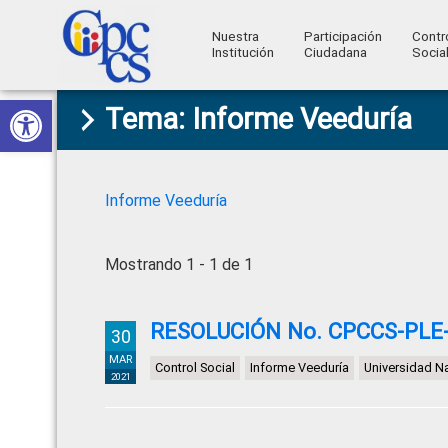
Nuestra
Participación
Contr
Institución
Ciudadana
Socia
Consejo
Abrir barra de herramientas
Skip
Skip
Skip
Skip
Construyendo
Tema: Informe Veeduría
to
to
to
to
de
Poder
primary
main
primary
footer
Ciudadano
Participación
navigation
content
sidebar
Ciudadana
Informe Veeduría
y
Control
Mostrando 1 - 1 de 1
Social
RESOLUCIÓN No. CPCCS-PLE-S
30
MAR
Control Social
Informe Veeduría
Universidad N
2021