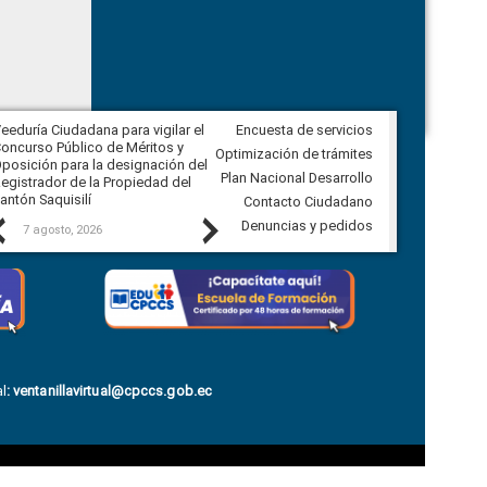
eeduría Ciudadana para vigilar el
Encuesta de servicios
Veeduría Ciudadana para vigilar la
oncurso Público de Méritos y
construcción del asfaltado de
Optimización de trámites
posición para la designación del
diferentes barrios del sector de
Plan Nacional Desarrollo
egistrador de la Propiedad del
Ballenita del cantón Santa Elena
antón Saquisilí
Contacto Ciudadano
Previous
Next
Denuncias y pedidos
7 agosto, 2026
7 agosto, 2026
l
:
ventanillavirtual@cpccs.gob.ec