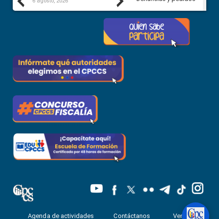
Previous
Next
6 agosto, 2026
5 agosto, 2026
Agenda de actividades
Contáctanos
Ventanilla