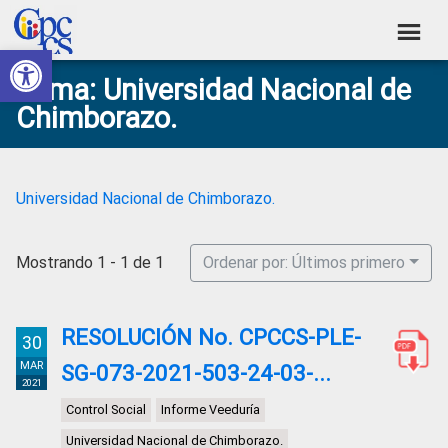
Skip
Skip
Skip
Skip
to
to
to
to
Abrir barra de herramientas
Consejo
primary
main
primary
footer
Construyendo
Tema: Universidad Nacional de
navigation
content
sidebar
de
Poder
Chimborazo.
Ciudadano
Participación
Ciudadana
y
Universidad Nacional de Chimborazo.
Control
Social
Mostrando 1 - 1 de 1
Ordenar por: Últimos primero
RESOLUCIÓN No. CPCCS-PLE-
30
MAR
SG-073-2021-503-24-03-...
2021
Control Social
Informe Veeduría
Universidad Nacional de Chimborazo.