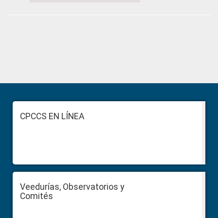
Primary
Sidebar
Footer
CPCCS EN LÍNEA
Veedurías, Observatorios y
Comités