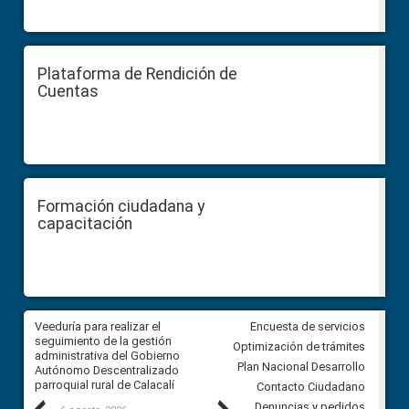
Plataforma de Rendición de
Cuentas
Formación ciudadana y
capacitación
Veeduría para realizar el
Veeduría para vigilar los acue
Encuesta de servicios
ra
seguimiento de la gestión
derivados de la Audiencia Púb
Optimización de trámites
ara
administrativa del Gobierno
entre el GAD de Ibarra y la
Plan Nacional Desarrollo
Autónomo Descentralizado
comunidad Urbina, parroquia l
parroquial rural de Calacalí
Carolina
Contacto Ciudadano
Denuncias y pedidos