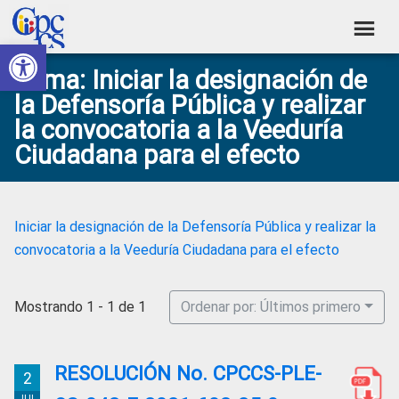
Skip
Skip
Skip
Skip
to
to
to
to
Abrir barra de herramientas
Consejo
primary
main
primary
footer
Construyendo
Tema: Iniciar la designación de
navigation
content
sidebar
de
Poder
la Defensoría Pública y realizar
Ciudadano
Participación
la convocatoria a la Veeduría
Ciudadana
Ciudadana para el efecto
y
Control
Social
Iniciar la designación de la Defensoría Pública y realizar la
convocatoria a la Veeduría Ciudadana para el efecto
Mostrando 1 - 1 de 1
Ordenar por: Últimos primero
RESOLUCIÓN No. CPCCS-PLE-
2
JUL