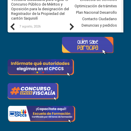
Concurso Público de Méritos y
construcción del asfaltado de
Optimización de trámites
Oposición para la designación del
diferentes barrios del sector 
Plan Nacional Desarrollo
Registrador de la Propiedad del
Ballenita del cantón Santa Ele
cantón Saquisilí
Contacto Ciudadano
Previous
Next
Denuncias y pedidos
7 agosto, 2026
7 agosto, 2026