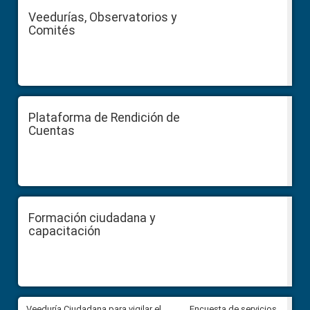
Veedurías, Observatorios y
Comités
Plataforma de Rendición de
Cuentas
Formación ciudadana y
capacitación
Veeduría Ciudadana para vigilar el
Veeduría Ciudadana para vigila
Encuesta de servicios