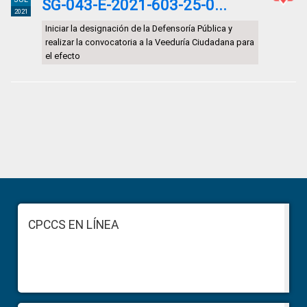
SG-043-E-2021-603-25-0...
2021
Iniciar la designación de la Defensoría Pública y
realizar la convocatoria a la Veeduría Ciudadana para
el efecto
Primary
Sidebar
Footer
CPCCS EN LÍNEA