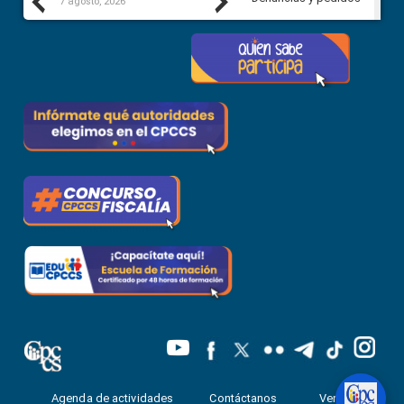
Previous
Next
7 agosto, 2026
7 agosto, 2026
Agenda de actividades
Contáctanos
Ventanilla