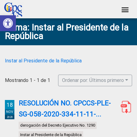
Skip
Skip
Skip
Skip
to
to
to
to
Abrir barra de herramientas
Consejo
primary
main
primary
footer
Construyendo
Tema: Instar al Presidente de la
navigation
content
sidebar
de
Poder
República
Ciudadano
Participación
Ciudadana
y
Instar al Presidente de la República
Control
Social
Mostrando 1 - 1 de 1
Ordenar por: Últimos primero
RESOLUCIÓN NO. CPCCS-PLE-
18
NOV
SG-058-2020-334-11-11-...
2020
derogación del Decreto Ejecutivo No. 1290
Instar al Presidente de la República