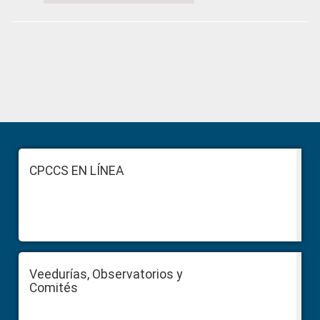
Primary
Sidebar
Footer
CPCCS EN LÍNEA
Veedurías, Observatorios y
Comités