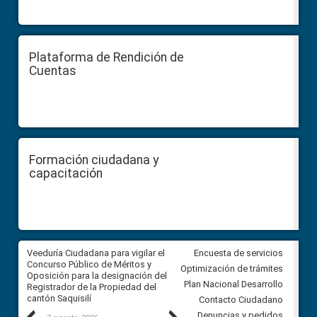
Plataforma de Rendición de
Cuentas
Formación ciudadana y
capacitación
Veeduría Ciudadana para vigilar el
Veeduría Ciudadana para vigila
Encuesta de servicios
Concurso Público de Méritos y
construcción del asfaltado de
Optimización de trámites
Oposición para la designación del
diferentes barrios del sector 
Plan Nacional Desarrollo
Registrador de la Propiedad del
Ballenita del cantón Santa Ele
cantón Saquisilí
Contacto Ciudadano
Denuncias y pedidos