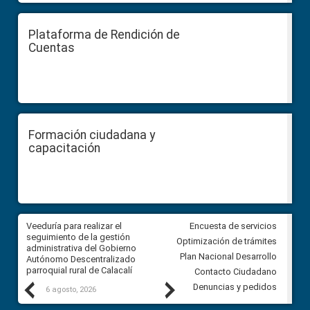
Plataforma de Rendición de
Cuentas
Formación ciudadana y
capacitación
Veeduría para realizar el
Veeduría para vigilar los acue
Encuesta de servicios
ra
seguimiento de la gestión
derivados de la Audiencia Púb
Optimización de trámites
ara
administrativa del Gobierno
entre el GAD de Ibarra y la
Plan Nacional Desarrollo
Autónomo Descentralizado
comunidad Urbina, parroquia l
parroquial rural de Calacalí
Carolina
Contacto Ciudadano
Previous
Next
Denuncias y pedidos
6 agosto, 2026
5 agosto, 2026