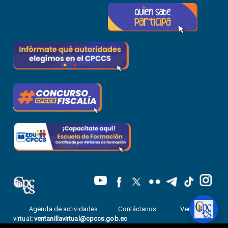
Agenda de actividades
Contáctanos
Ventanilla
virtual
:
ventanillavirtual@cpccs.gob.ec