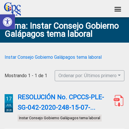
Skip
Skip
Skip
Skip
to
to
to
to
Abrir barra de herramientas
Consejo
primary
main
primary
footer
Construyendo
Tema: Instar Consejo Gobierno
navigation
content
sidebar
de
Poder
Galápagos tema laboral
Ciudadano
Participación
Ciudadana
y
Instar Consejo Gobierno Galápagos tema laboral
Control
Social
Mostrando 1 - 1 de 1
Ordenar por: Últimos primero
RESOLUCIÓN No. CPCCS-PLE-
17
JUL
SG-042-2020-248-15-07-...
2020
Instar Consejo Gobierno Galápagos tema laboral