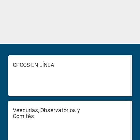
Primary
Sidebar
Footer
CPCCS EN LÍNEA
Veedurías, Observatorios y
Comités