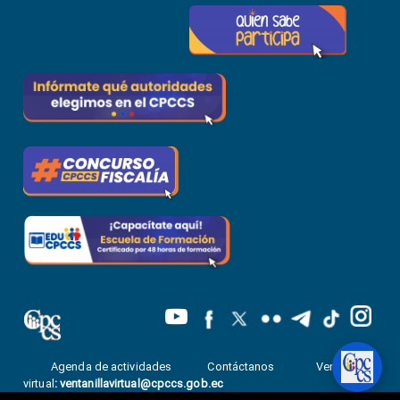
Agenda de actividades
Contáctanos
Ventanilla
virtual
:
ventanillavirtual@cpccs.gob.ec