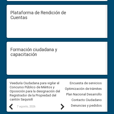
Plataforma de Rendición de
Cuentas
Formación ciudadana y
capacitación
Veeduría Ciudadana para vigilar el
Veeduría Ciudadana para vigila
Encuesta de servicios
Concurso Público de Méritos y
construcción del asfaltado de
Optimización de trámites
Oposición para la designación del
diferentes barrios del sector 
Plan Nacional Desarrollo
Registrador de la Propiedad del
Ballenita del cantón Santa Ele
cantón Saquisilí
Contacto Ciudadano
Previous
Next
Denuncias y pedidos
7 agosto, 2026
7 agosto, 2026