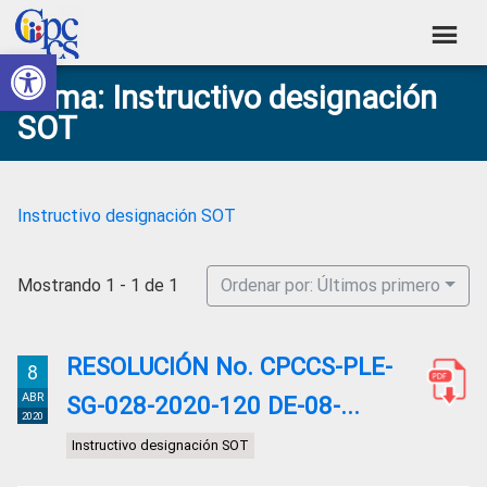
Skip
Skip
Skip
Skip
to
to
to
to
Abrir barra de herramientas
Consejo
primary
main
primary
footer
Construyendo
Tema: Instructivo designación
navigation
content
sidebar
de
Poder
SOT
Ciudadano
Participación
Ciudadana
y
Instructivo designación SOT
Control
Social
Mostrando 1 - 1 de 1
Ordenar por: Últimos primero
RESOLUCIÓN No. CPCCS-PLE-
8
ABR
SG-028-2020-120 DE-08-...
2020
Instructivo designación SOT