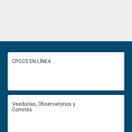
Primary
Sidebar
Footer
CPCCS EN LÍNEA
Veedurías, Observatorios y
Comités