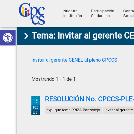
Nuestra
Participación
Contr
Institución
Ciudadana
Socia
Consejo
Abrir barra de herramientas
Skip
Skip
Skip
Skip
Construyendo
Tema: Invitar al gerente 
to
to
to
to
de
Poder
primary
main
primary
footer
Ciudadano
Participación
navigation
content
sidebar
Ciudadana
Invitar al gerente CENEL al pleno CPCCS
y
Control
Mostrando 1 - 1 de 1
Social
RESOLUCIÓN No. CPCCS-PLE-S
19
FEB
explique tema PRIZA-Portoviejo
Invitar al geren
2021