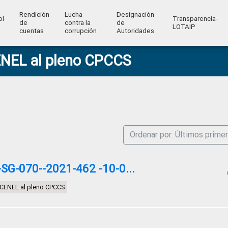
Rendición
Lucha
Designación
ol
Transparencia-
de
contra la
de
l
LOTAIP
cuentas
corrupción
Autoridades
CENEL al pleno CPCCS
Ordenar por: Últimos prime
G-070--2021-462 -10-0...
te CENEL al pleno CPCCS