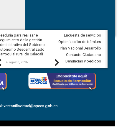
eeduría para realizar el
Encuesta de servicios
Veeduría para vigilar los acuerdos,
eguimiento de la gestión
derivados de la Audiencia Pública
Optimización de trámites
dministrativa del Gobierno
entre el GAD de Ibarra y la
Plan Nacional Desarrollo
utónomo Descentralizado
comunidad Urbina, parroquia la
arroquial rural de Calacalí
Carolina
Contacto Ciudadano
Previous
Next
Denuncias y pedidos
6 agosto, 2026
5 agosto, 2026
l
:
ventanillavirtual@cpccs.gob.ec