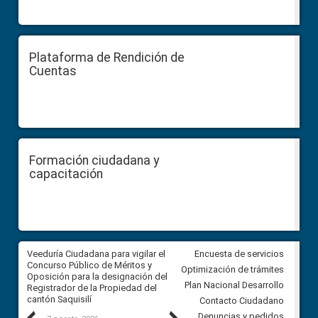
Plataforma de Rendición de
Cuentas
Formación ciudadana y
capacitación
Veeduría Ciudadana para vigilar el
Veeduría Ciudadana para vigila
Encuesta de servicios
Concurso Público de Méritos y
construcción del asfaltado de
Optimización de trámites
Oposición para la designación del
diferentes barrios del sector 
Plan Nacional Desarrollo
Registrador de la Propiedad del
Ballenita del cantón Santa Ele
cantón Saquisilí
Contacto Ciudadano
Denuncias y pedidos