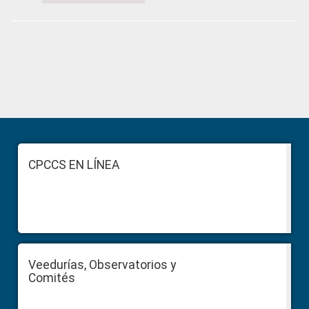
Primary
Sidebar
Footer
CPCCS EN LÍNEA
Veedurías, Observatorios y
Comités