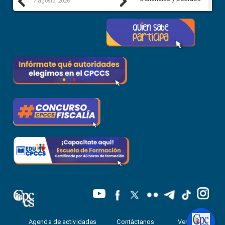
Previous
Next
7 agosto, 2026
7 agosto, 2026
Agenda de actividades
Contáctanos
Ventanilla