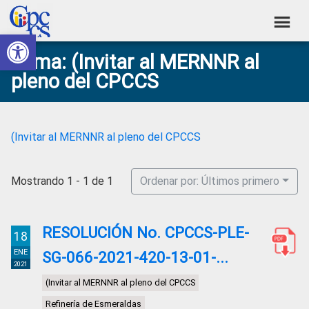
Skip
Skip
Skip
Skip
to
to
to
to
Abrir barra de herramientas
Consejo
primary
main
primary
footer
Construyendo
Tema: (Invitar al MERNNR al
navigation
content
sidebar
de
Poder
pleno del CPCCS
Ciudadano
Participación
Ciudadana
y
(Invitar al MERNNR al pleno del CPCCS
Control
Social
Mostrando 1 - 1 de 1
Ordenar por: Últimos primero
RESOLUCIÓN No. CPCCS-PLE-
18
ENE
SG-066-2021-420-13-01-...
2021
(Invitar al MERNNR al pleno del CPCCS
Refinería de Esmeraldas