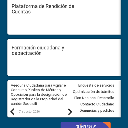
Plataforma de Rendición de
Cuentas
Formación ciudadana y
capacitación
Veeduría Ciudadana para vigilar el
Veeduría Ciudadana para vigila
Encuesta de servicios
Concurso Público de Méritos y
construcción del asfaltado de
Optimización de trámites
Oposición para la designación del
diferentes barrios del sector 
Plan Nacional Desarrollo
Registrador de la Propiedad del
Ballenita del cantón Santa Ele
cantón Saquisilí
Contacto Ciudadano
Previous
Next
Denuncias y pedidos
7 agosto, 2026
7 agosto, 2026