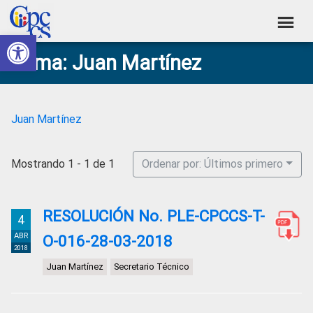
Skip
Skip
Skip
Skip
to
to
to
to
Abrir barra de herramientas
Consejo
primary
main
primary
footer
Construyendo
Tema: Juan Martínez
navigation
content
sidebar
de
Poder
Ciudadano
Participación
Ciudadana
Juan Martínez
y
Control
Mostrando 1 - 1 de 1
Ordenar por: Últimos primero
Social
RESOLUCIÓN No. PLE-CPCCS-T-
4
ABR
O-016-28-03-2018
2018
Juan Martínez
Secretario Técnico