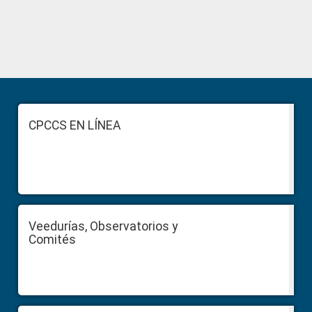
Primary
Sidebar
Footer
CPCCS EN LÍNEA
Veedurías, Observatorios y
Comités