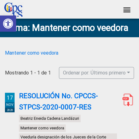
Skip
Skip
Skip
Skip
to
to
to
to
Abrir barra de herramientas
Consejo
primary
main
primary
footer
Construyendo
Tema: Mantener como veedora
navigation
content
sidebar
de
Poder
Ciudadano
Participación
Ciudadana
Mantener como veedora
y
Control
Mostrando 1 - 1 de 1
Ordenar por: Últimos primero
Social
RESOLUCIÓN No. CPCCS-
17
NOV
STPCS-2020-0007-RES
2020
Beatriz Eneida Cadena Landázuri
Mantener como veedora
Veeduría designación de los Jueces de la Corte