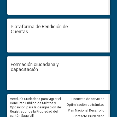
Plataforma de Rendición de
Cuentas
Formación ciudadana y
capacitación
Veeduría Ciudadana para vigilar el
Veeduría Ciudadana para vigila
Encuesta de servicios
Concurso Público de Méritos y
construcción del asfaltado de
Optimización de trámites
Oposición para la designación del
diferentes barrios del sector 
Plan Nacional Desarrollo
Registrador de la Propiedad del
Ballenita del cantón Santa Ele
cantón Saquisilí
Contacto Ciudadano