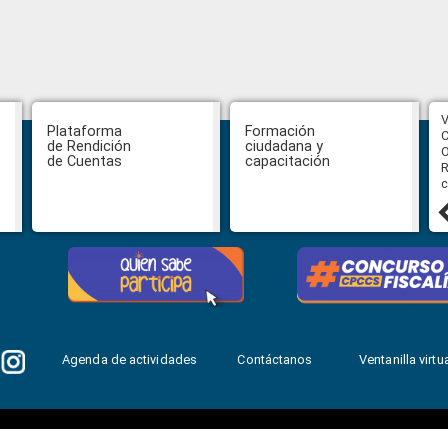
CPCCS aprueba convocatoria a
V
Plataforma
Formación
Veeduría para designación de la
C
de Rendición
ciudadana y
autoridad de la SOT
O
de Cuentas
capacitación
R
c
31 julio, 2026
Agenda de actividades
Contáctanos
Ventanilla virtua