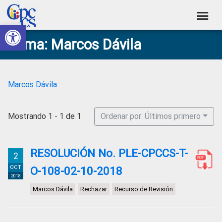
Skip
Skip
Skip
Skip
to
to
to
to
Abrir barra de herramientas
Consejo
primary
main
primary
footer
Construyendo
Tema: Marcos Dávila
navigation
content
sidebar
de
Poder
Ciudadano
Participación
Ciudadana
Marcos Dávila
y
Control
Mostrando 1 - 1 de 1
Ordenar por: Últimos primero
Social
RESOLUCIÓN No. PLE-CPCCS-T-
2
OCT
O-108-02-10-2018
2018
Marcos Dávila
Rechazar
Recurso de Revisión