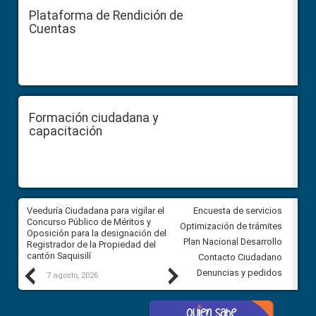
Plataforma de Rendición de
Cuentas
Formación ciudadana y
capacitación
Veeduría Ciudadana para vigilar el
Veeduría Ciudadana para vigila
Encuesta de servicios
Concurso Público de Méritos y
construcción del asfaltado de
Optimización de trámites
Oposición para la designación del
diferentes barrios del sector 
Plan Nacional Desarrollo
Registrador de la Propiedad del
Ballenita del cantón Santa Ele
cantón Saquisilí
Contacto Ciudadano
Previous
Next
Denuncias y pedidos
7 agosto, 2026
7 agosto, 2026