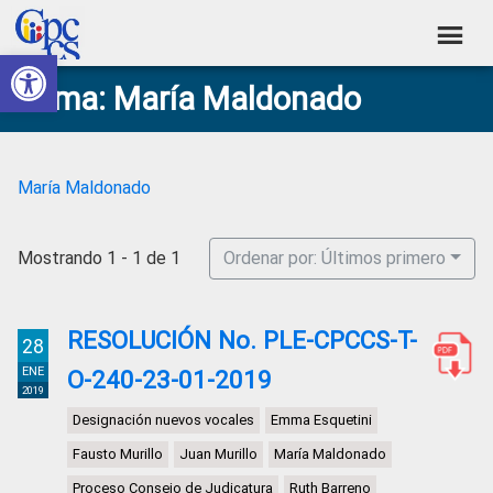
Skip
Skip
Skip
Skip
to
to
to
to
Abrir barra de herramientas
Consejo
primary
main
primary
footer
Construyendo
Tema: María Maldonado
navigation
content
sidebar
de
Poder
Ciudadano
Participación
Ciudadana
María Maldonado
y
Control
Mostrando 1 - 1 de 1
Ordenar por: Últimos primero
Social
RESOLUCIÓN No. PLE-CPCCS-T-
28
ENE
O-240-23-01-2019
2019
Designación nuevos vocales
Emma Esquetini
Fausto Murillo
Juan Murillo
María Maldonado
Proceso Consejo de Judicatura
Ruth Barreno