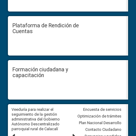
Plataforma de Rendición de
Cuentas
Formación ciudadana y
capacitación
Veeduría para realizar el
Veeduría para vigilar los acue
Encuesta de servicios
ra
seguimiento de la gestión
derivados de la Audiencia Púb
Optimización de trámites
ara
administrativa del Gobierno
entre el GAD de Ibarra y la
Plan Nacional Desarrollo
Autónomo Descentralizado
comunidad Urbina, parroquia l
parroquial rural de Calacalí
Carolina
Contacto Ciudadano