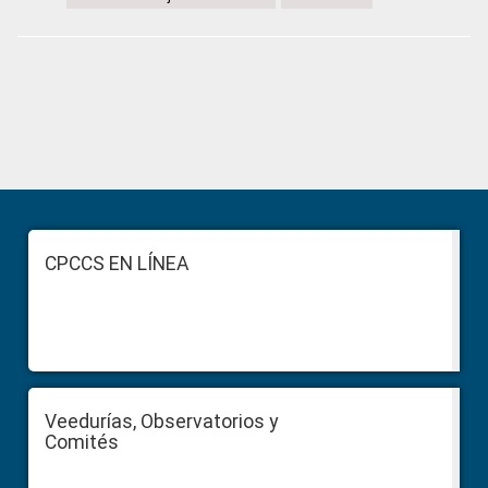
Primary
Sidebar
Footer
CPCCS EN LÍNEA
Veedurías, Observatorios y
Comités