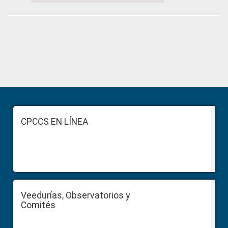
Primary
Sidebar
Footer
CPCCS EN LÍNEA
Veedurías, Observatorios y
Comités