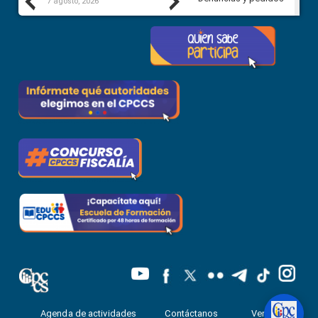
Previous
Next
7 agosto, 2026
7 agosto, 2026
Agenda de actividades
Contáctanos
Ventanilla