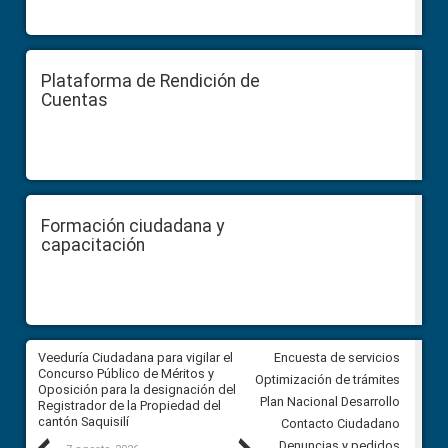
Plataforma de Rendición de
Cuentas
Formación ciudadana y
capacitación
Veeduría Ciudadana para vigilar el
Veeduría Ciudadana para vigila
Encuesta de servicios
Concurso Público de Méritos y
construcción del asfaltado de
Optimización de trámites
Oposición para la designación del
diferentes barrios del sector 
Plan Nacional Desarrollo
Registrador de la Propiedad del
Ballenita del cantón Santa Ele
cantón Saquisilí
Contacto Ciudadano
Denuncias y pedidos