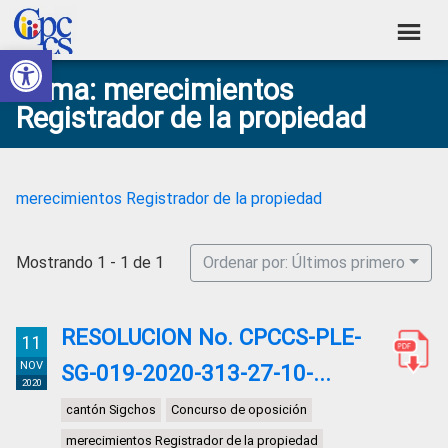
Skip
Skip
Skip
Skip
to
to
to
to
Abrir barra de herramientas
Consejo
primary
main
primary
footer
Construyendo
Tema: merecimientos
navigation
content
sidebar
de
Poder
Registrador de la propiedad
Ciudadano
Participación
Ciudadana
y
merecimientos Registrador de la propiedad
Control
Social
Mostrando 1 - 1 de 1
Ordenar por: Últimos primero
RESOLUCION No. CPCCS-PLE-
11
NOV
SG-019-2020-313-27-10-...
2020
cantón Sigchos
Concurso de oposición
merecimientos Registrador de la propiedad