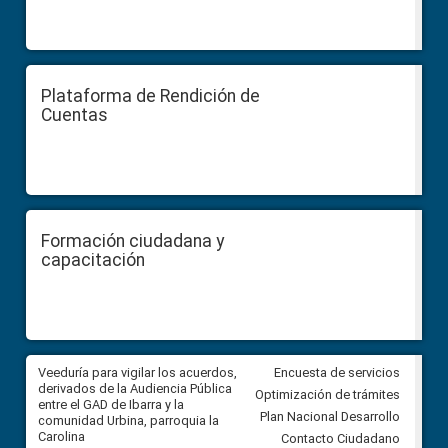
Plataforma de Rendición de
Cuentas
Formación ciudadana y
capacitación
Veeduría para vigilar los acuerdos,
CPCCS convoca a Veeduría
Encuesta de servicios
 a
derivados de la Audiencia Pública
Ciudadana para vigilar el conc
Optimización de trámites
ión
entre el GAD de Ibarra y la
en la Universidad de Cuenca
Plan Nacional Desarrollo
comunidad Urbina, parroquia la
Carolina
Contacto Ciudadano