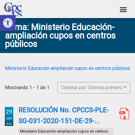
Skip
Skip
Skip
Skip
to
to
to
to
Abrir barra de herramientas
Consejo
primary
main
primary
footer
Construyendo
Tema: Ministerio Educación-
navigation
content
sidebar
de
Poder
ampliación cupos en centros
Ciudadano
Participación
públicos
Ciudadana
y
Control
Ministerio Educación-ampliación cupos en centros públicos
Social
Mostrando 1 - 1 de 1
Ordenar por: Últimos primero
RESOLUCIÓN No. CPCCS-PLE-
29
ABR
SG-031-2020-151-DE-29-...
2020
Ministerio Educación-ampliación cupos en centros