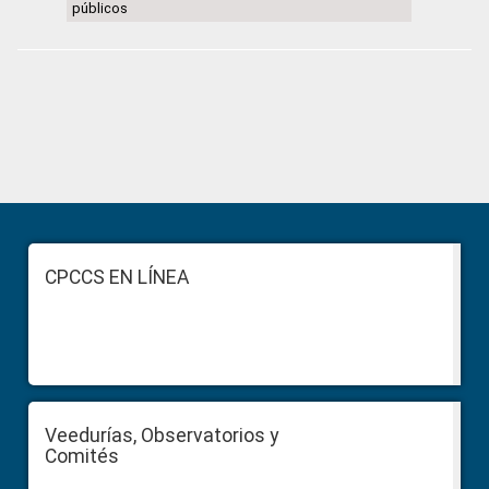
públicos
Primary
Sidebar
Footer
CPCCS EN LÍNEA
Veedurías, Observatorios y
Comités