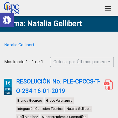
Skip
Skip
Skip
Skip
to
to
to
to
Abrir barra de herramientas
Consejo
primary
main
primary
footer
Construyendo
Tema: Natalia Gellibert
navigation
content
sidebar
de
Poder
Ciudadano
Participación
Ciudadana
Natalia Gellibert
y
Control
Mostrando 1 - 1 de 1
Ordenar por: Últimos primero
Social
RESOLUCIÓN No. PLE-CPCCS-T-
16
ENE
O-234-16-01-2019
2019
Brenda Guerrero
Grace Valenzuela
Integración Comisión Técnica
Natalia Gellibert
Raúl Martínez
Superintendencia Compañías