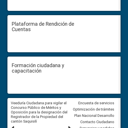
Plataforma de Rendición de
Cuentas
Formación ciudadana y
capacitación
Veeduría Ciudadana para vigilar el
Veeduría Ciudadana para vigila
Encuesta de servicios
Concurso Público de Méritos y
construcción del asfaltado de
Optimización de trámites
Oposición para la designación del
diferentes barrios del sector 
Plan Nacional Desarrollo
Registrador de la Propiedad del
Ballenita del cantón Santa Ele
cantón Saquisilí
Contacto Ciudadano