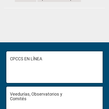
Primary
Sidebar
Footer
CPCCS EN LÍNEA
Veedurías, Observatorios y
Comités