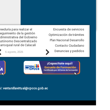
eeduría para realizar el
Encuesta de servicios
Veeduría para vigilar los acuerdos,
eguimiento de la gestión
derivados de la Audiencia Pública
Optimización de trámites
dministrativa del Gobierno
entre el GAD de Ibarra y la
Plan Nacional Desarrollo
utónomo Descentralizado
comunidad Urbina, parroquia la
arroquial rural de Calacalí
Carolina
Contacto Ciudadano
Previous
Next
Denuncias y pedidos
6 agosto, 2026
5 agosto, 2026
l
:
ventanillavirtual@cpccs.gob.ec