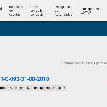
Rendición
Lucha
Designación
ol
Transparencia-
de
contra la
de
l
LOTAIP
cuentas
corrupción
Autoridades
Ordenar por: Últimos prime
T-O-093-31-08-2018
rso de Apelación
Superintendente de Bancos