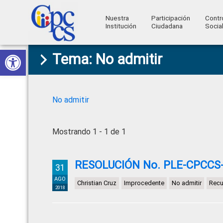
Nuestra
Participación
Contr
Institución
Ciudadana
Socia
Consejo
Abrir barra de herramientas
Skip
Skip
Skip
Skip
Construyendo
Tema: No admitir
to
to
to
to
de
Poder
primary
main
primary
footer
Ciudadano
Participación
navigation
content
sidebar
Ciudadana
No admitir
y
Control
Mostrando 1 - 1 de 1
Social
RESOLUCIÓN No. PLE-CPCCS-
31
AGO
Christian Cruz
Improcedente
No admitir
Recu
2018