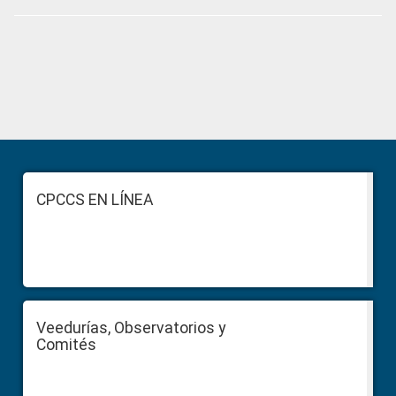
Primary
Sidebar
Footer
CPCCS EN LÍNEA
Veedurías, Observatorios y
Comités