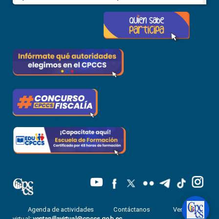
Agenda de actividades
Contáctanos
Ventanilla
virtual
:
ventanillavirtual@cpccs.gob.ec