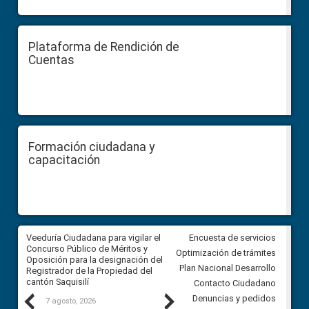
Plataforma de Rendición de
Cuentas
Formación ciudadana y
capacitación
Veeduría Ciudadana para vigilar el
Veeduría Ciudadana para vigila
Encuesta de servicios
Concurso Público de Méritos y
construcción del asfaltado de
Optimización de trámites
Oposición para la designación del
diferentes barrios del sector 
Plan Nacional Desarrollo
Registrador de la Propiedad del
Ballenita del cantón Santa Ele
cantón Saquisilí
Contacto Ciudadano
Previous
Next
Denuncias y pedidos
7 agosto, 2026
7 agosto, 2026