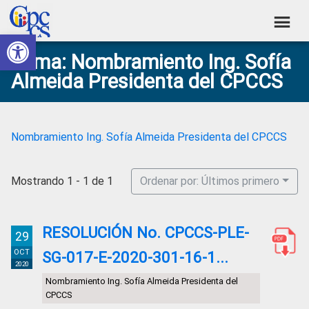
Skip
Skip
Skip
Skip
to
to
to
to
Abrir barra de herramientas
Consejo
primary
main
primary
footer
Construyendo
Tema: Nombramiento Ing. Sofía
navigation
content
sidebar
de
Poder
Almeida Presidenta del CPCCS
Ciudadano
Participación
Ciudadana
y
Nombramiento Ing. Sofía Almeida Presidenta del CPCCS
Control
Social
Mostrando 1 - 1 de 1
Ordenar por: Últimos primero
RESOLUCIÓN No. CPCCS-PLE-
29
OCT
SG-017-E-2020-301-16-1...
2020
Nombramiento Ing. Sofía Almeida Presidenta del
CPCCS