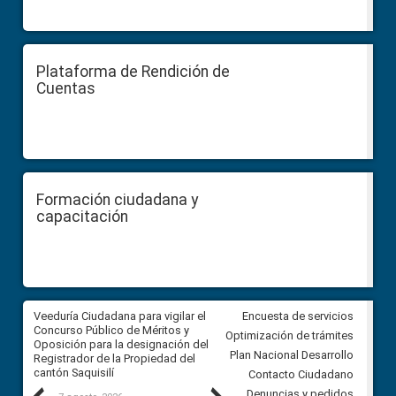
Plataforma de Rendición de
Cuentas
Formación ciudadana y
capacitación
Veeduría Ciudadana para vigilar el
Veeduría Ciudadana para vigila
Encuesta de servicios
Concurso Público de Méritos y
construcción del asfaltado de
Optimización de trámites
Oposición para la designación del
diferentes barrios del sector 
Plan Nacional Desarrollo
Registrador de la Propiedad del
Ballenita del cantón Santa Ele
cantón Saquisilí
Contacto Ciudadano
Denuncias y pedidos