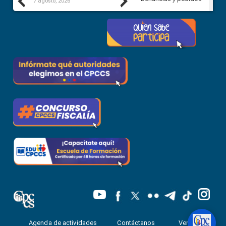
Previous
Next
7 agosto, 2026
7 agosto, 2026
Agenda de actividades
Contáctanos
Ventanilla