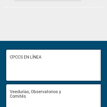
Primary
Sidebar
Footer
CPCCS EN LÍNEA
Veedurías, Observatorios y
Comités