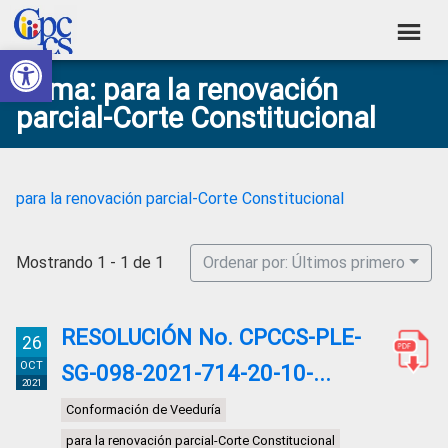
Skip
Skip
Skip
Skip
to
to
to
to
Abrir barra de herramientas
Consejo
primary
main
primary
footer
Construyendo
Tema: para la renovación
navigation
content
sidebar
de
Poder
parcial-Corte Constitucional
Ciudadano
Participación
Ciudadana
y
para la renovación parcial-Corte Constitucional
Control
Social
Mostrando 1 - 1 de 1
Ordenar por: Últimos primero
RESOLUCIÓN No. CPCCS-PLE-
26
OCT
SG-098-2021-714-20-10-...
2021
Conformación de Veeduría
para la renovación parcial-Corte Constitucional