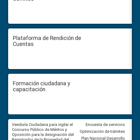
Plataforma de Rendición de
Cuentas
Formación ciudadana y
capacitación
Veeduría Ciudadana para vigilar el
Veeduría Ciudadana para vigila
Encuesta de servicios
Concurso Público de Méritos y
construcción del asfaltado de
Optimización de trámites
Oposición para la designación del
diferentes barrios del sector 
Plan Nacional Desarrollo
Registrador de la Propiedad del
Ballenita del cantón Santa Ele