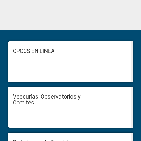
Primary
Sidebar
Footer
CPCCS EN LÍNEA
Veedurías, Observatorios y
Comités