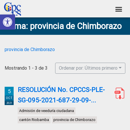
Skip
Skip
Skip
Skip
to
to
to
to
Abrir barra de herramientas
Consejo
primary
main
primary
footer
Construyendo
Tema: provincia de Chimborazo
navigation
content
sidebar
de
Poder
Ciudadano
Participación
Ciudadana
provincia de Chimborazo
y
Control
Mostrando 1 - 3 de 3
Ordenar por: Últimos primero
Social
RESOLUCIÓN No. CPCCS-PLE-
5
OCT
SG-095-2021-687-29-09-...
2021
Admisión de veeduría ciudadana
cantón Riobamba
provincia de Chimborazo