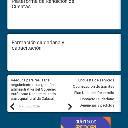
Plataforma de Rendición de
Cuentas
Formación ciudadana y
capacitación
Veeduría para realizar el
Veeduría para vigilar los acue
Encuesta de servicios
ra
seguimiento de la gestión
derivados de la Audiencia Púb
Optimización de trámites
ara
administrativa del Gobierno
entre el GAD de Ibarra y la
Plan Nacional Desarrollo
Autónomo Descentralizado
comunidad Urbina, parroquia l
parroquial rural de Calacalí
Carolina
Contacto Ciudadano
Previous
Next
Denuncias y pedidos
6 agosto, 2026
5 agosto, 2026