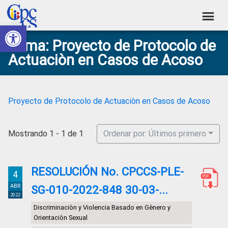
Skip
Skip
Skip
Skip
to
to
to
to
Abrir barra de herramientas
Consejo
primary
main
primary
footer
Construyendo
Tema: Proyecto de Protocolo de
navigation
content
sidebar
de
Poder
Actuaciòn en Casos de Acoso
Ciudadano
Participación
Ciudadana
y
Proyecto de Protocolo de Actuaciòn en Casos de Acoso
Control
Social
Mostrando 1 - 1 de 1
Ordenar por: Últimos primero
RESOLUCIÓN No. CPCCS-PLE-
4
ABR
SG-010-2022-848 30-03-...
2022
Discriminaciòn y Violencia Basado en Gènero y
Orientaciòn Sexual