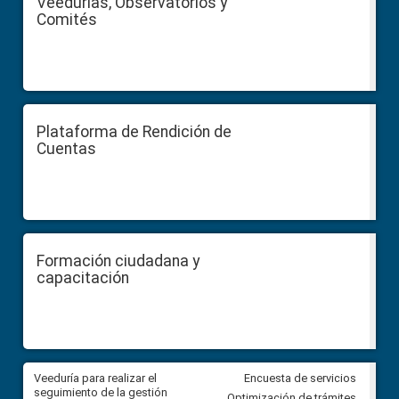
Veedurías, Observatorios y
Comités
Plataforma de Rendición de
Cuentas
Formación ciudadana y
capacitación
Veeduría para realizar el
Veeduría para vigilar los acue
Encuesta de servicios
ra
seguimiento de la gestión
derivados de la Audiencia Púb
Optimización de trámites