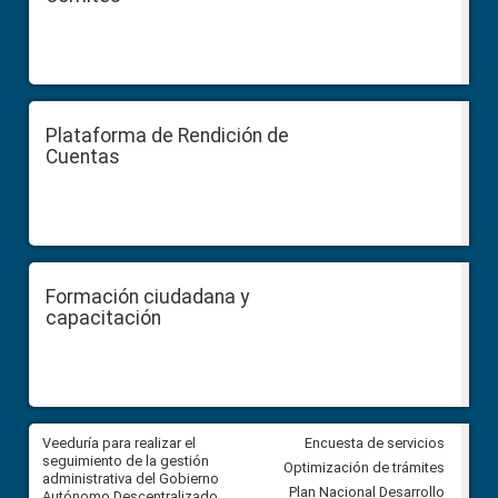
Plataforma de Rendición de
Cuentas
Formación ciudadana y
capacitación
Veeduría para realizar el
Veeduría para vigilar los acue
Encuesta de servicios
ra
seguimiento de la gestión
derivados de la Audiencia Púb
Optimización de trámites
ara
administrativa del Gobierno
entre el GAD de Ibarra y la
Plan Nacional Desarrollo
Autónomo Descentralizado
comunidad Urbina, parroquia l