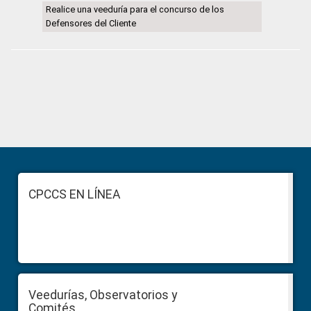
Realice una veeduría para el concurso de los
Defensores del Cliente
Primary
Sidebar
Footer
CPCCS EN LÍNEA
Veedurías, Observatorios y
Comités