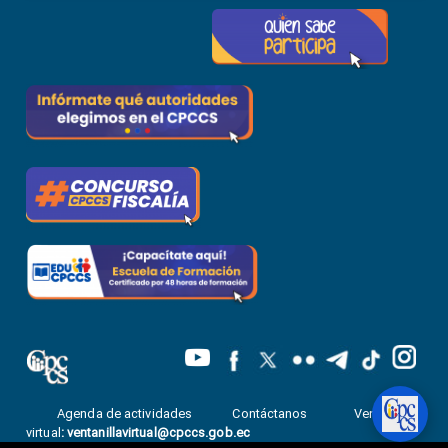
Agenda de actividades
Contáctanos
Ventanilla
virtual
:
ventanillavirtual@cpccs.gob.ec