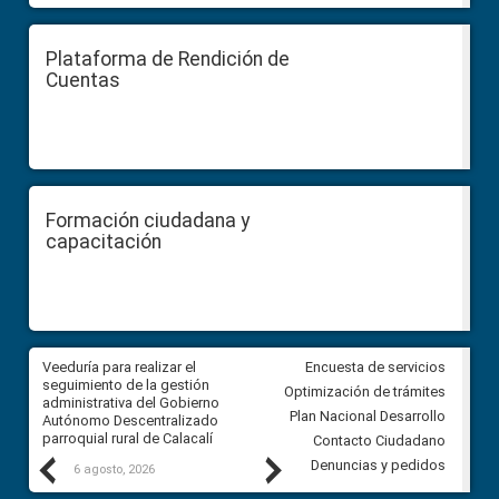
Plataforma de Rendición de
Cuentas
Formación ciudadana y
capacitación
Veeduría para realizar el
Veeduría para vigilar los acue
Encuesta de servicios
ra
seguimiento de la gestión
derivados de la Audiencia Púb
Optimización de trámites
ara
administrativa del Gobierno
entre el GAD de Ibarra y la
Plan Nacional Desarrollo
Autónomo Descentralizado
comunidad Urbina, parroquia l
parroquial rural de Calacalí
Carolina
Contacto Ciudadano
Previous
Next
Denuncias y pedidos
6 agosto, 2026
5 agosto, 2026