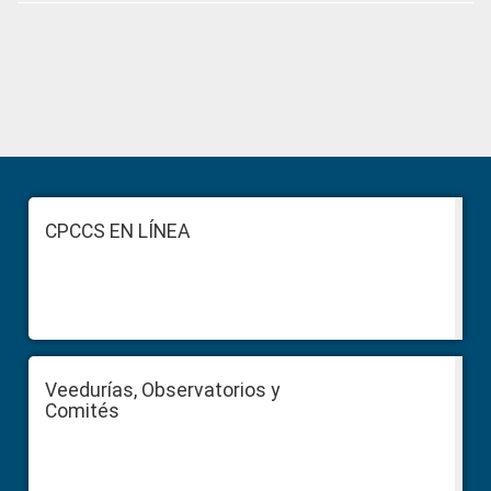
Primary
Sidebar
Footer
CPCCS EN LÍNEA
Veedurías, Observatorios y
Comités