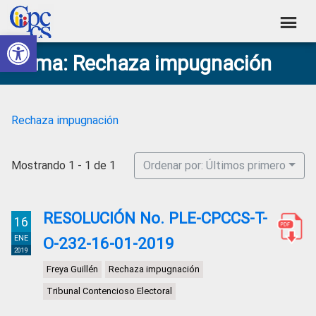
Skip
Skip
Skip
Skip
to
to
to
to
Abrir barra de herramientas
Consejo
primary
main
primary
footer
Construyendo
Tema: Rechaza impugnación
navigation
content
sidebar
de
Poder
Ciudadano
Participación
Ciudadana
Rechaza impugnación
y
Control
Mostrando 1 - 1 de 1
Ordenar por: Últimos primero
Social
RESOLUCIÓN No. PLE-CPCCS-T-
16
ENE
O-232-16-01-2019
2019
Freya Guillén
Rechaza impugnación
Tribunal Contencioso Electoral