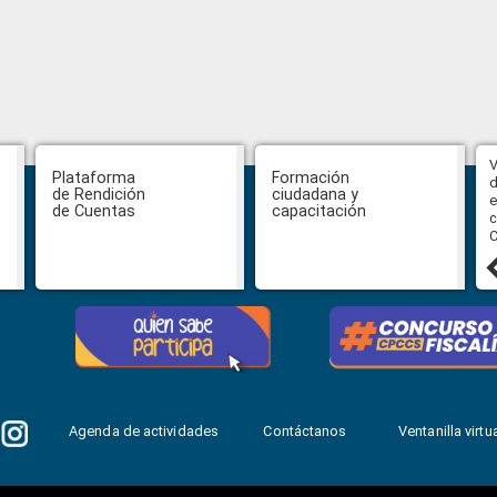
Abiertas impugnaciones a los
V
Plataforma
Formación
delegados de la Función Judicial a
d
de Rendición
ciudadana y
la Comisión Ciudadana de
e
de Cuentas
capacitación
Selección para la designación de
c
Fiscal General del Estado
C
24 julio, 2026
Agenda de actividades
Contáctanos
Ventanilla virtua