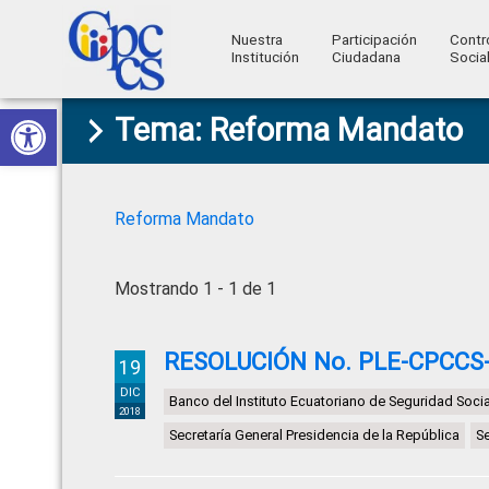
Nuestra
Participación
Contr
Institución
Ciudadana
Socia
Consejo
Abrir barra de herramientas
Skip
Skip
Skip
Skip
Construyendo
Tema: Reforma Mandato
to
to
to
to
de
Poder
primary
main
primary
footer
Ciudadano
Participación
navigation
content
sidebar
Ciudadana
Reforma Mandato
y
Control
Mostrando 1 - 1 de 1
Social
RESOLUCIÓN No. PLE-CPCCS-
19
DIC
Banco del Instituto Ecuatoriano de Seguridad Socia
2018
Secretaría General Presidencia de la República
S