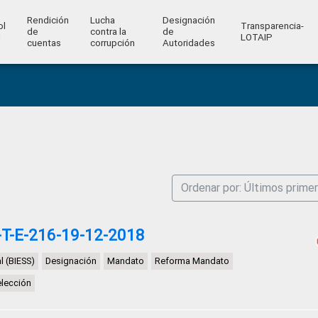
Rendición
Lucha
Designación
ol
Transparencia-
de
contra la
de
l
LOTAIP
cuentas
corrupción
Autoridades
Ordenar por: Últimos prime
T-E-216-19-12-2018
l (BIESS)
Designación
Mandato
Reforma Mandato
elección