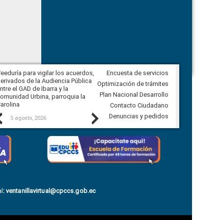
eeduría para vigilar los acuerdos,
Encuesta de servicios
CPCCS convoca a Veeduría
erivados de la Audiencia Pública
Ciudadana para vigilar el concurso
Optimización de trámites
ntre el GAD de Ibarra y la
en la Universidad de Cuenca
Plan Nacional Desarrollo
omunidad Urbina, parroquia la
arolina
Contacto Ciudadano
Previous
Next
Denuncias y pedidos
5 agosto, 2026
5 agosto, 2026
l
:
ventanillavirtual@cpccs.gob.ec