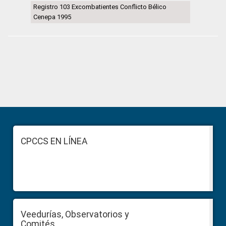
Registro 103 Excombatientes Conflicto Bélico
Cenepa 1995
Primary
Sidebar
Footer
CPCCS EN LÍNEA
Veedurías, Observatorios y
Comités