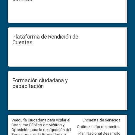
Plataforma de Rendición de
Cuentas
Formación ciudadana y
capacitación
Veeduría Ciudadana para vigilar el
Veeduría Ciudadana para vigila
Encuesta de servicios
Concurso Público de Méritos y
construcción del asfaltado de
Optimización de trámites
Oposición para la designación del
diferentes barrios del sector 
Plan Nacional Desarrollo
Registrador de la Propiedad del
Ballenita del cantón Santa Ele