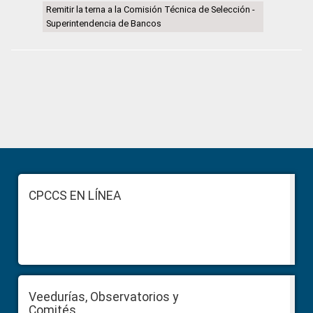
Remitir la terna a la Comisión Técnica de Selección -
Superintendencia de Bancos
Primary
Sidebar
Footer
CPCCS EN LÍNEA
Veedurías, Observatorios y
Comités