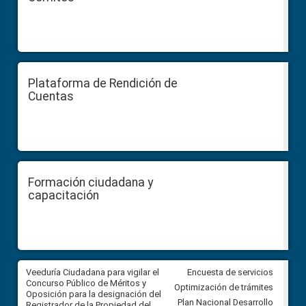
Plataforma de Rendición de
Cuentas
Formación ciudadana y
capacitación
Veeduría Ciudadana para vigilar el
Veeduría Ciudadana para vigila
Encuesta de servicios
Concurso Público de Méritos y
construcción del asfaltado de
Optimización de trámites
Oposición para la designación del
diferentes barrios del sector 
Plan Nacional Desarrollo
Registrador de la Propiedad del
Ballenita del cantón Santa Ele