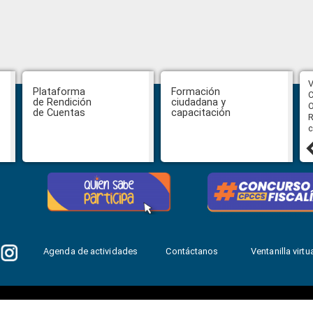
CPCCS aprueba convocatoria a
V
Plataforma
Formación
Veeduría para designación de la
C
de Rendición
ciudadana y
autoridad de la SOT
O
de Cuentas
capacitación
R
c
31 julio, 2026
Agenda de actividades
Contáctanos
Ventanilla virtua