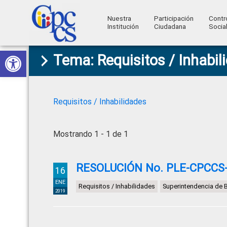
Nuestra
Participación
Contr
Institución
Ciudadana
Socia
Consejo
Abrir barra de herramientas
Skip
Skip
Skip
Skip
Construyendo
Tema: Requisitos / Inhabil
to
to
to
to
de
Poder
primary
main
primary
footer
Ciudadano
Participación
navigation
content
sidebar
Ciudadana
Requisitos / Inhabilidades
y
Control
Mostrando 1 - 1 de 1
Social
RESOLUCIÓN No. PLE-CPCCS-
16
ENE
Requisitos / Inhabilidades
Superintendencia de 
2019