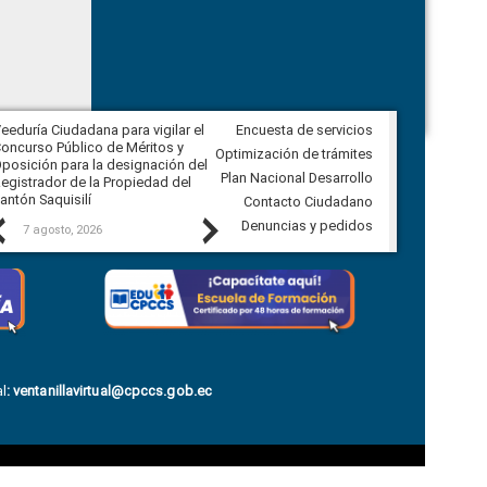
eeduría Ciudadana para vigilar el
Encuesta de servicios
Veeduría Ciudadana para vigilar la
oncurso Público de Méritos y
construcción del asfaltado de
Optimización de trámites
posición para la designación del
diferentes barrios del sector de
Plan Nacional Desarrollo
egistrador de la Propiedad del
Ballenita del cantón Santa Elena
antón Saquisilí
Contacto Ciudadano
Previous
Next
Denuncias y pedidos
7 agosto, 2026
7 agosto, 2026
l
:
ventanillavirtual@cpccs.gob.ec