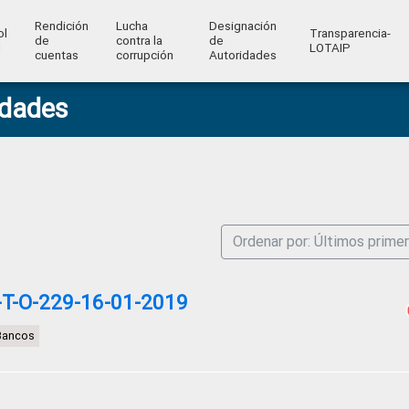
Rendición
Lucha
Designación
ol
Transparencia-
de
contra la
de
l
LOTAIP
cuentas
corrupción
Autoridades
idades
Ordenar por: Últimos prime
T-O-229-16-01-2019
Bancos