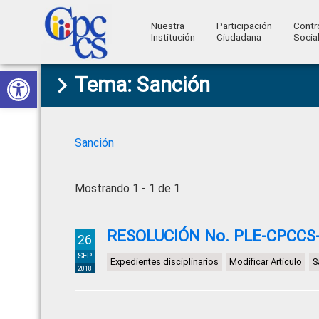
Nuestra
Participación
Contr
Institución
Ciudadana
Socia
Consejo
Abrir barra de herramientas
Skip
Skip
Skip
Skip
Construyendo
Tema: Sanción
to
to
to
to
de
Poder
primary
main
primary
footer
Ciudadano
Participación
navigation
content
sidebar
Ciudadana
Sanción
y
Control
Mostrando 1 - 1 de 1
Social
RESOLUCIÓN No. PLE-CPCCS-
26
SEP
Expedientes disciplinarios
Modificar Artículo
S
2018