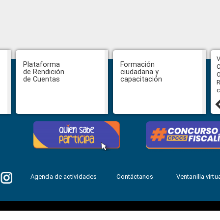
CPCCS aprueba convocatoria a
V
Plataforma
Formación
Veeduría para designación de la
C
de Rendición
ciudadana y
autoridad de la SOT
O
de Cuentas
capacitación
R
c
31 julio, 2026
Agenda de actividades
Contáctanos
Ventanilla virtua