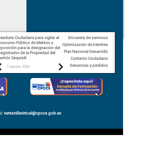
eeduría Ciudadana para vigilar el
Encuesta de servicios
Veeduría Ciudadana para vigilar la
oncurso Público de Méritos y
construcción del asfaltado de
Optimización de trámites
posición para la designación del
diferentes barrios del sector de
Plan Nacional Desarrollo
egistrador de la Propiedad del
Ballenita del cantón Santa Elena
antón Saquisilí
Contacto Ciudadano
Previous
Next
Denuncias y pedidos
7 agosto, 2026
7 agosto, 2026
l
:
ventanillavirtual@cpccs.gob.ec