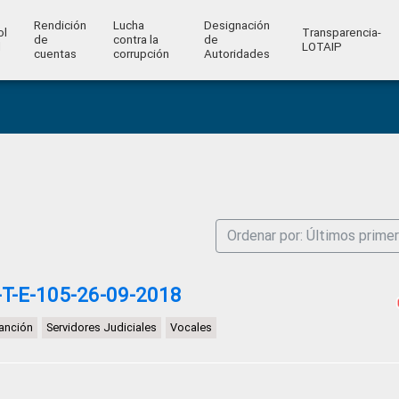
Rendición
Lucha
Designación
ol
Transparencia-
de
contra la
de
l
LOTAIP
cuentas
corrupción
Autoridades
Ordenar por: Últimos prime
T-E-105-26-09-2018
anción
Servidores Judiciales
Vocales