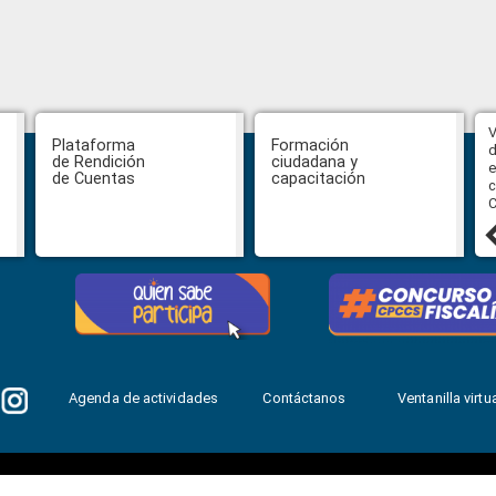
Abiertas impugnaciones a los
V
Plataforma
Formación
delegados de la Función Judicial a
d
de Rendición
ciudadana y
la Comisión Ciudadana de
e
de Cuentas
capacitación
Selección para la designación de
c
Fiscal General del Estado
C
24 julio, 2026
Agenda de actividades
Contáctanos
Ventanilla virtua