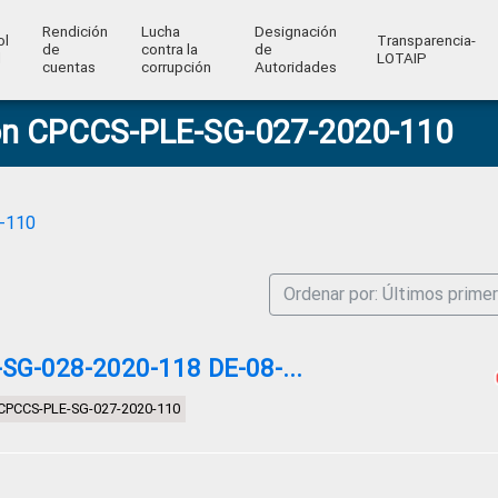
Rendición
Lucha
Designación
ol
Transparencia-
de
contra la
de
l
LOTAIP
cuentas
corrupción
Autoridades
ción CPCCS-PLE-SG-027-2020-110
0-110
Ordenar por: Últimos prime
G-028-2020-118 DE-08-...
n CPCCS-PLE-SG-027-2020-110