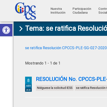
Nuestra
Participación
Contr
Institución
Ciudadana
Socia
Consejo
Abrir barra de herramientas
Skip
Skip
Skip
Skip
Construyendo
Tema: se ratifica Resolu
to
to
to
to
de
Poder
primary
main
primary
footer
Ciudadano
Participación
navigation
content
sidebar
Ciudadana
se ratifica Resolución CPCCS-PLE-SG-027-202
y
Control
Mostrando 1 - 1 de 1
Social
RESOLUCIÓN No. CPCCS-PLE-S
8
ABR
Niéguese la solicitud IESS
se ratifica Resolució
2020