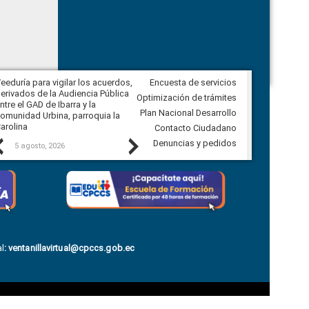
eeduría para vigilar los acuerdos,
Encuesta de servicios
CPCCS convoca a Veeduría
erivados de la Audiencia Pública
Ciudadana para vigilar el concurso
Optimización de trámites
ntre el GAD de Ibarra y la
en la Universidad de Cuenca
Plan Nacional Desarrollo
omunidad Urbina, parroquia la
arolina
Contacto Ciudadano
Previous
Next
Denuncias y pedidos
5 agosto, 2026
5 agosto, 2026
l
:
ventanillavirtual@cpccs.gob.ec