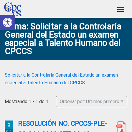
Skip
Skip
Skip
Skip
to
to
to
to
Abrir barra de herramientas
Consejo
primary
main
primary
footer
Construyendo
Tema: Solicitar a la Controlaría
navigation
content
sidebar
de
Poder
General del Estado un examen
Ciudadano
Participación
especial a Talento Humano del
Ciudadana
CPCCS
y
Control
Social
Solicitar a la Controlaría General del Estado un examen
especial a Talento Humano del CPCCS
Mostrando 1 - 1 de 1
Ordenar por: Últimos primero
RESOLUCIÓN NO. CPCCS-PLE-
9
DIC