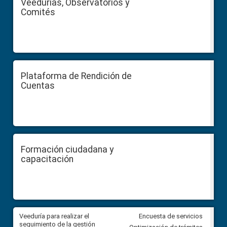
Veedurías, Observatorios y
Comités
Plataforma de Rendición de
Cuentas
Formación ciudadana y
capacitación
Veeduría para realizar el
Veeduría para vigilar los acue
Encuesta de servicios
ra
seguimiento de la gestión
derivados de la Audiencia Púb