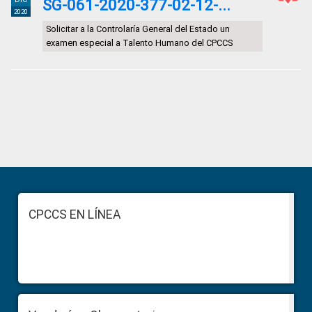
SG-061-2020-377-02-12-...
2020
Solicitar a la Controlaría General del Estado un
examen especial a Talento Humano del CPCCS
Primary
Sidebar
Footer
CPCCS EN LÍNEA