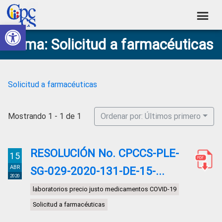
Skip
Skip
Skip
Skip
to
to
to
to
Abrir barra de herramientas
Consejo
primary
main
primary
footer
Construyendo
Tema: Solicitud a farmacéuticas
navigation
content
sidebar
de
Poder
Ciudadano
Participación
Ciudadana
Solicitud a farmacéuticas
y
Control
Mostrando 1 - 1 de 1
Ordenar por: Últimos primero
Social
RESOLUCIÓN No. CPCCS-PLE-
15
ABR
SG-029-2020-131-DE-15-...
2020
laboratorios precio justo medicamentos COVID-19
Solicitud a farmacéuticas