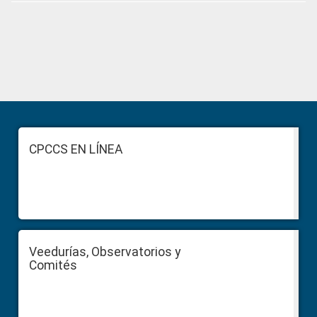
Primary
Sidebar
Footer
CPCCS EN LÍNEA
Veedurías, Observatorios y
Comités