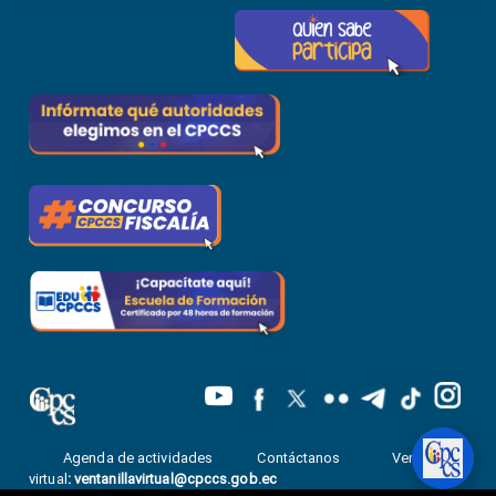
Agenda de actividades
Contáctanos
Ventanilla
virtual
:
ventanillavirtual@cpccs.gob.ec