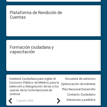
Plataforma de Rendición de
Cuentas
Formación ciudadana y
capacitación
a
Veeduría Ciudadana para vigilar el
Veeduría para realizar el
Encuesta de servicios
ón
Concurso Público de Méritos para la
seguimiento de la gestión
Optimización de trámites
selección y designación de las y los
administrativa del Gobierno
Plan Nacional Desarrollo
Jueces de la Corte Nacional de
Autónomo Descentralizado
Justicia
parroquial rural de Calacalí
Contacto Ciudadano
Previous
Next
Denuncias y pedidos
7 agosto, 2026
6 agosto, 2026