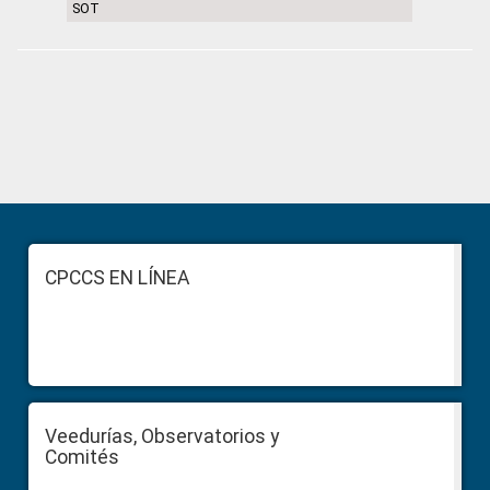
SOT
Primary
Sidebar
Footer
CPCCS EN LÍNEA
Veedurías, Observatorios y
Comités