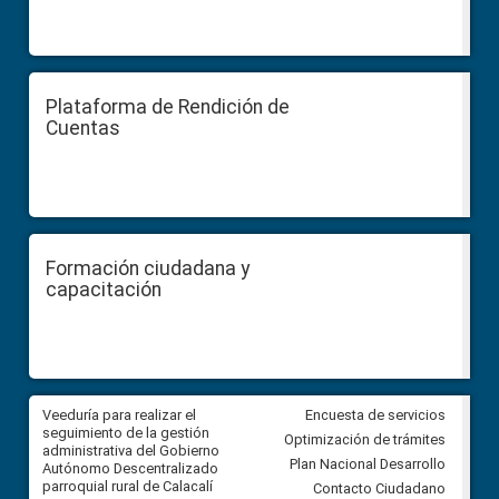
Plataforma de Rendición de
Cuentas
Formación ciudadana y
capacitación
Veeduría para realizar el
Veeduría para vigilar los acue
Encuesta de servicios
ra
seguimiento de la gestión
derivados de la Audiencia Púb
Optimización de trámites
ara
administrativa del Gobierno
entre el GAD de Ibarra y la
Plan Nacional Desarrollo
Autónomo Descentralizado
comunidad Urbina, parroquia l
parroquial rural de Calacalí
Carolina
Contacto Ciudadano