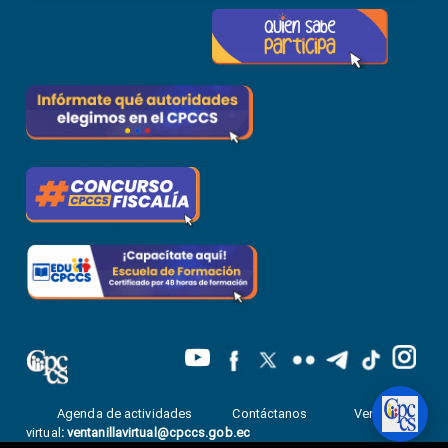
Agenda de actividades
Contáctanos
Ventanilla
virtual
:
ventanillavirtual@cpccs.gob.ec