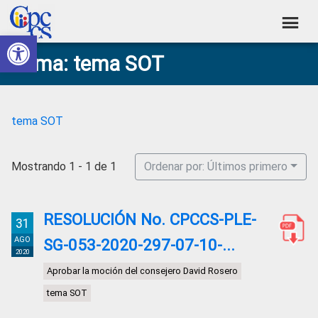
Skip
Skip
Skip
Skip
to
to
to
to
Abrir barra de herramientas
Consejo
primary
main
primary
footer
Construyendo
Tema: tema SOT
navigation
content
sidebar
de
Poder
Ciudadano
Participación
Ciudadana
tema SOT
y
Control
Mostrando 1 - 1 de 1
Ordenar por: Últimos primero
Social
RESOLUCIÓN No. CPCCS-PLE-
31
AGO
SG-053-2020-297-07-10-...
2020
Aprobar la moción del consejero David Rosero
tema SOT