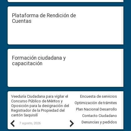
Plataforma de Rendición de
Cuentas
Formación ciudadana y
capacitación
Veeduría Ciudadana para vigilar el
Veeduría Ciudadana para vigila
Encuesta de servicios
Concurso Público de Méritos y
construcción del asfaltado de
Optimización de trámites
Oposición para la designación del
diferentes barrios del sector 
Plan Nacional Desarrollo
Registrador de la Propiedad del
Ballenita del cantón Santa Ele
cantón Saquisilí
Contacto Ciudadano
Previous
Next
Denuncias y pedidos
7 agosto, 2026
7 agosto, 2026