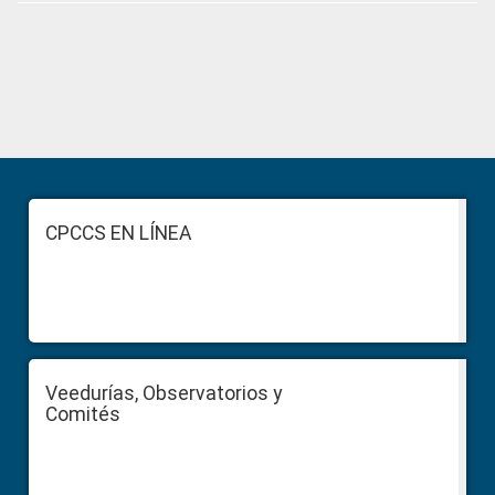
Primary
Sidebar
Footer
CPCCS EN LÍNEA
Veedurías, Observatorios y
Comités