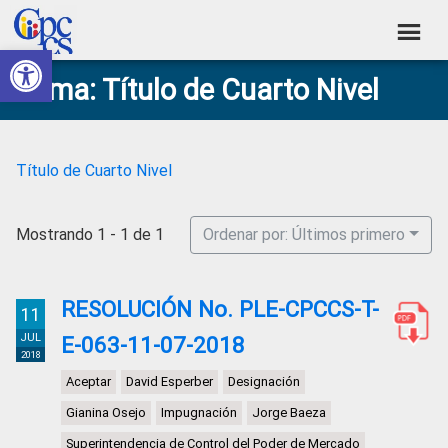
Skip
Skip
Skip
Skip
to
to
to
to
Abrir barra de herramientas
Consejo
primary
main
primary
footer
Construyendo
Tema: Título de Cuarto Nivel
navigation
content
sidebar
de
Poder
Ciudadano
Participación
Ciudadana
Título de Cuarto Nivel
y
Control
Mostrando 1 - 1 de 1
Ordenar por: Últimos primero
Social
RESOLUCIÓN No. PLE-CPCCS-T-
11
JUL
E-063-11-07-2018
2018
Aceptar
David Esperber
Designación
Gianina Osejo
Impugnación
Jorge Baeza
Superintendencia de Control del Poder de Mercado