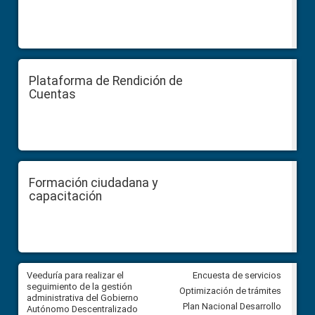
Plataforma de Rendición de
Cuentas
Formación ciudadana y
capacitación
Veeduría para realizar el
Veeduría para vigilar los acue
Encuesta de servicios
ra
seguimiento de la gestión
derivados de la Audiencia Púb
Optimización de trámites
ara
administrativa del Gobierno
entre el GAD de Ibarra y la
Plan Nacional Desarrollo
Autónomo Descentralizado
comunidad Urbina, parroquia l