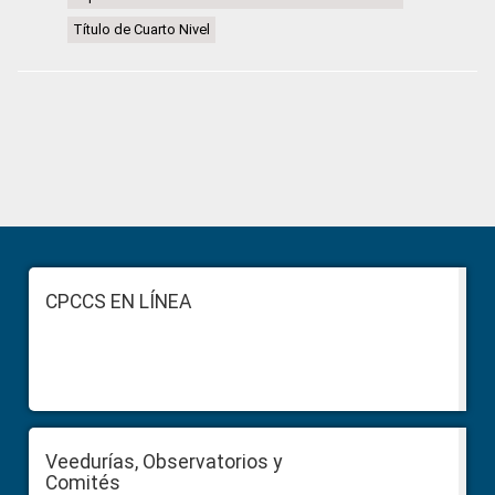
Título de Cuarto Nivel
Primary
Sidebar
Footer
CPCCS EN LÍNEA
Veedurías, Observatorios y
Comités