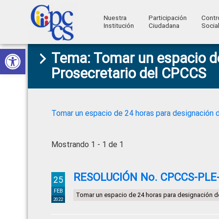
Nuestra
Participación
Contr
Institución
Ciudadana
Socia
Consejo
Abrir barra de herramientas
Skip
Skip
Skip
Skip
Construyendo
Tema: Tomar un espacio de
to
to
to
to
de
Poder
Prosecretario del CPCCS
primary
main
primary
footer
Ciudadano
Participación
navigation
content
sidebar
Ciudadana
y
Tomar un espacio de 24 horas para designación 
Control
Social
Mostrando 1 - 1 de 1
RESOLUCIÓN No. CPCCS-PLE-S
25
FEB
Tomar un espacio de 24 horas para designación de
2022