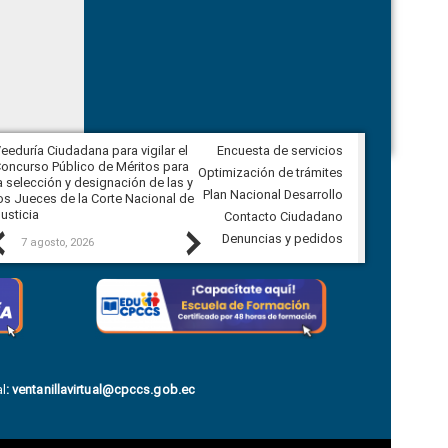
eeduría Ciudadana para vigilar el
Encuesta de servicios
Veeduría para realizar el
oncurso Público de Méritos para
seguimiento de la gestión
Optimización de trámites
a selección y designación de las y
administrativa del Gobierno
Plan Nacional Desarrollo
os Jueces de la Corte Nacional de
Autónomo Descentralizado
usticia
parroquial rural de Calacalí
Contacto Ciudadano
Previous
Next
Denuncias y pedidos
7 agosto, 2026
6 agosto, 2026
l
:
ventanillavirtual@cpccs.gob.ec