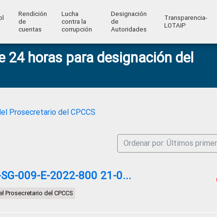
Rendición
Lucha
Designación
ol
Transparencia-
de
contra la
de
l
LOTAIP
cuentas
corrupción
Autoridades
 24 horas para designación del
del Prosecretario del CPCCS
Ordenar por: Últimos prime
G-009-E-2022-800 21-0...
l Prosecretario del CPCCS