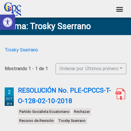
Skip
Skip
Skip
Skip
to
to
to
to
Abrir barra de herramientas
Consejo
primary
main
primary
footer
Construyendo
Tema: Trosky Sserrano
navigation
content
sidebar
de
Poder
Ciudadano
Participación
Ciudadana
Trosky Sserrano
y
Control
Mostrando 1 - 1 de 1
Ordenar por: Últimos primero
Social
RESOLUCIÓN No. PLE-CPCCS-T-
2
OCT
O-128-02-10-2018
2018
Partido Socialista Ecuatoriano
Rechazar
Recurso de Revisión
Trosky Sserrano