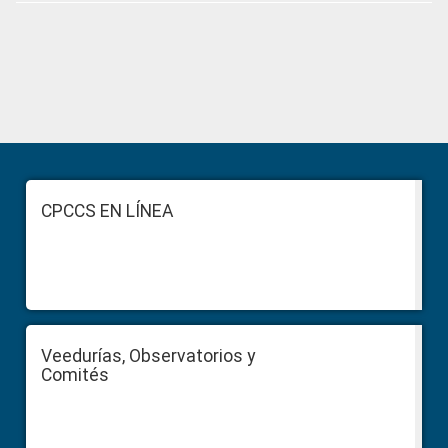
Primary
Sidebar
Footer
CPCCS EN LÍNEA
Veedurías, Observatorios y
Comités