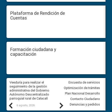
Plataforma de Rendición de
Cuentas
Formación ciudadana y
capacitación
Veeduría para realizar el
Veeduría para vigilar los acue
Encuesta de servicios
ra
seguimiento de la gestión
derivados de la Audiencia Púb
Optimización de trámites
ara
administrativa del Gobierno
entre el GAD de Ibarra y la
Plan Nacional Desarrollo
Autónomo Descentralizado
comunidad Urbina, parroquia l
parroquial rural de Calacalí
Carolina
Contacto Ciudadano
Previous
Next
Denuncias y pedidos
6 agosto, 2026
5 agosto, 2026