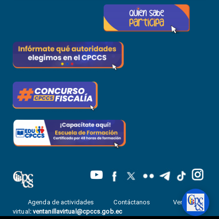
Agenda de actividades
Contáctanos
Ventanilla
virtual
:
ventanillavirtual@cpccs.gob.ec